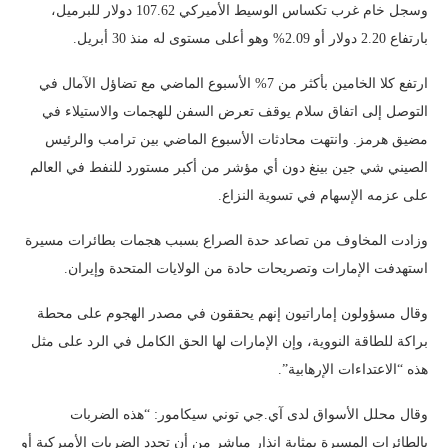
وسجل خام غرب تكساس الوسيط الأميركي 107.62 دولار للبرميل،
بارتفاع 2.20 دولار أو 2.09% وهو أعلى مستوى له منذ 30 أبريل.
ارتفع كلا الخامين بأكثر من 7% الأسبوع الماضي مع تضاؤل الآمال في
التوصل إلى اتفاق سلام يوقف تعرض السفن للهجمات والاستيلاء في
مضيق هرمز. وانتهت محادثات الأسبوع الماضي بين ترامب والرئيس
الصيني شي جين بينغ دون أي مؤشر من أكبر مستورد للنفط في العالم
على عزمه الإسهام في تسوية النزاع.
وزادت المخاوف من تصاعد حدة الصراع بسبب هجمات بطائرات مسيرة
استهدفت الإمارات وتصريحات حادة من الولايات المتحدة وإيران.
وقال مسؤولون إماراتيون إنهم يحققون في مصدر الهجوم على محطة
براكة للطاقة النووية، وإن الإمارات لها الحق الكامل في الرد على مثل
هذه “الاعتداءات الإرهابية”.
وقال محلل الأسواق لدى آي.جي توني سيكامور: “هذه الضربات
بالطائرات المسيرة بمثابة إنذار مباشر من أن تجدد الضربات الأميركية أو