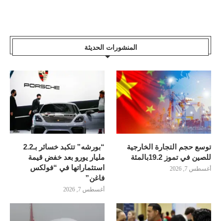
المنشورات الحديثة
توسع حجم التجارة الخارجية
“بورشه” تتكبد خسائر بـ2.2
للصين في تموز 19.2بالمئة
مليار يورو بعد خفض قيمة
استثماراتها في “فولكس
أغسطس 7, 2026
فاغن”
أغسطس 7, 2026