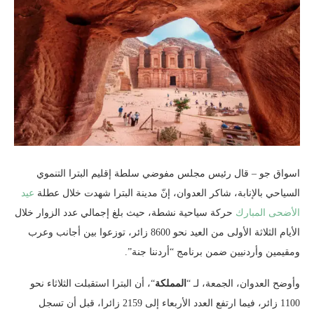
اسواق جو – قال رئيس مجلس مفوضي سلطة إقليم البترا التنموي
السياحي بالإنابة، شاكر العدوان، إنّ مدينة البترا شهدت خلال عطلة
عيد
الأضحى المبارك
حركة سياحية نشطة، حيث بلغ إجمالي عدد الزوار خلال
الأيام الثلاثة الأولى من العيد نحو 8600 زائر، توزعوا بين أجانب وعرب
ومقيمين وأردنيين ضمن برنامج “أردننا جنة”.
وأوضح العدوان، الجمعة، لـ “
المملكة
“، أن البترا استقبلت الثلاثاء نحو
1100 زائر، فيما ارتفع العدد الأربعاء إلى 2159 زائرا، قبل أن تسجل