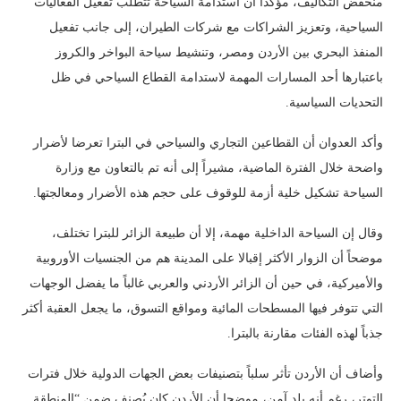
منخفض التكاليف، مؤكداً أن استدامة السياحة تتطلب تفعيل الفعاليات
السياحية، وتعزيز الشراكات مع شركات الطيران، إلى جانب تفعيل
المنفذ البحري بين الأردن ومصر، وتنشيط سياحة البواخر والكروز
باعتبارها أحد المسارات المهمة لاستدامة القطاع السياحي في ظل
التحديات السياسية.
وأكد العدوان أن القطاعين التجاري والسياحي في البترا تعرضا لأضرار
واضحة خلال الفترة الماضية، مشيراً إلى أنه تم بالتعاون مع وزارة
السياحة تشكيل خلية أزمة للوقوف على حجم هذه الأضرار ومعالجتها.
وقال إن السياحة الداخلية مهمة، إلا أن طبيعة الزائر للبترا تختلف،
موضحاً أن الزوار الأكثر إقبالا على المدينة هم من الجنسيات الأوروبية
والأميركية، في حين أن الزائر الأردني والعربي غالباً ما يفضل الوجهات
التي تتوفر فيها المسطحات المائية ومواقع التسوق، ما يجعل العقبة أكثر
جذباً لهذه الفئات مقارنة بالبترا.
وأضاف أن الأردن تأثر سلباً بتصنيفات بعض الجهات الدولية خلال فترات
التوتر، رغم أنه بلد آمن، موضحا أن الأردن كان يُصنف ضمن “المنطقة