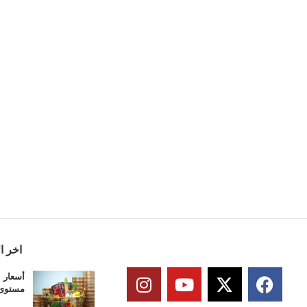
اخر ال
أسعار ا
مستوى منذ 3 س