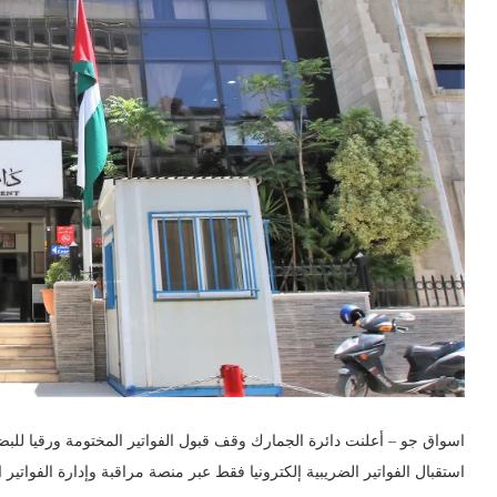
اسواق جو – أعلنت دائرة الجمارك وقف قبول الفواتير المختومة ورقيا للبضا
استقبال الفواتير الضريبية إلكترونيا فقط عبر منصة مراقبة وإدارة الفواتير الضريبية، اع