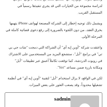
لدراسة مجموعة من الخيارات التي قد يجري تنفيذها رسمياً في
المستقبل القريب.
ويشمل ذلك توجيه إخطار إلى الشركة المصنعة لهواتف iPhone يتهمها
بخرق العقد، من دون اللجوء بالضرورة إلى رفع دعوى قضائية كاملة في
المرحلة الأولى.
واعتقدت شركة “أوبن إيه آي” أن الشراكة التي دمجت “شات جي بي
تي” في برامج “أبل”، ستشجع المزيد من المستخدمين على الاشتراك
في روبوت الدردشة، كما توقعت تكاملاً أعمق عبر تطبيقات “أبل”
ومكانة بارزة ضمن مساعد “Siri”.
لكن في الواقع، لا يزال استخدام “أبل” لتقنية “أوبن إيه آي” في أنظمة
تشغيلها محدوداً، وقد يصعب العثور على بعض الميزات.
sadmin