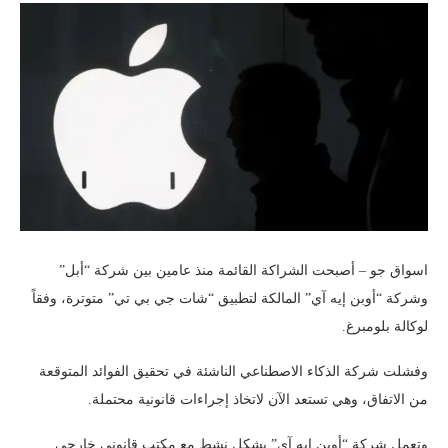
اسواق جو – أصبحت الشراكة القائمة منذ عامين بين شركة “أبل”
وشركة “أوبن إيه آي” المالكة لتطبيق “شات جي بي تي” متوترة، وفقاً
لوكالة بلومبرغ.
وفشلت شركة الذكاء الاصطناعي الناشئة في تحقيق الفوائد المتوقعة
من الاتفاق، وهي تستعد الآن لاتخاذ إجراءات قانونية محتملة.
وتعمل شركة “أوبن إيه آي” بشكل نشط مع مكتب قانوني خارجي