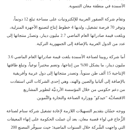
الأسمدة في منطقة معان التنموية.
وتقام شركة الصقور العربية للإلكترونيات على مساحة تبلغ 12 دونماً،
وتوفر 70 فرصة تشغيل، ولديها 4 خطوط إنتاج لتصنيع الأجهزة المنزلية،
وبلغت قيمة صادراتها العام الماضي 2.7 مليون دينار، وتصدّر منتجاتها إلى
عدد من الدول العربية بالإضافة إلى الجمهورية التركية.
أما شركة روبينا لصناعة الأسمدة بلغت قيمة صادراتها العام الماضي 3.6
مليون دينار، ما يشكل 90% من إنتاجها، وتضم مختبراً نوعياً، وتبلغ طاقتها
الإنتاجية 15 ألف طن سنوياً، وتصدر منتجاتها إلى دول عربية وأفريقية
بالإضافة إلى ألبانيا والصين والهند، وهي إحدى الشركات التي استفادت
من دعم حكومي من خلال المؤسسة الأردنيَّة لتطوير المشاريع
الاقتصاديَّة “جيدكو” ووزارة الصناعة والتجارة والتَّموين.
ووجه حسّان بتقديم التسهيلات اللازمة لإعادة تشغيل شركة سنام لصناعة
الزُّجاج في لواء قصبة معان، بعد أن عملت الحكومة على إنهاء المعيقات
التي واجهت الشَّركة خلال السنوات الماضية؛ حيث سيوفِّر المصنع 200