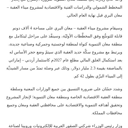
المخطط الشمولي والدراسات الفنية والاقتصادية لمشروع ميناء العقبة –
معان البري قبل نهاية العام الحالي.
وسيقام مشروع ميناء العقبة – معان البري على مساحة 4 آلاف دونم
قابلة للتوسُّع وفق المخطَّطات الأوليّة، وسينفَّذ على مراحل ليتكامل مع
منطقة معان التنموية كنواة لمنطقة لوجستية وجمركية وصناعية جديدة،
ويرتبط مع مشروع سكَّة حديد العقبة الذي سيتمّ وضع حجر الأساس له
بعد استكمال الغلق المالي مطلع عام 2027م كاستثمار أردني – إماراتي
بالمناصفة بقيمة 2.3 مليار دولار، وذلك عبر وصلة تمتدّ من مسار الشيديَّة
إلى الميناء البرِّي بطول 42 كم.
وشدد حسّان على ضرورة التنسيق بين جميع الوزارات المعنية وسلطة
منطقة العقبة الاقتصادية الخاصة ومنطقة معان التنموية؛ لإنجاز المشروع
وتحقيق أهدافه التنموية والاقتصادية على محافظتي العقبة ومعان وجميع
محافظات المملكة.
وزار رئيس الوزراء شركتي الصقور العربية للإلكترونيات وروبينا لصناعة