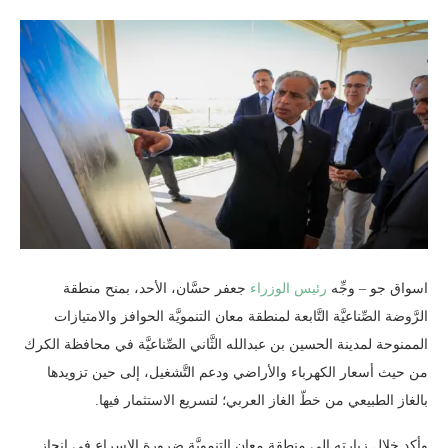
اسواق جو – وجِّه
رئيس الوزراء
جعفر حسَّان، الأحد، بمنح منطقة
الرَّوضة الصِّناعيَّة التَّابعة لمنطقة معان التنمويَّة الحوافز والامتيازات
الممنوحة لمدينة الحسين بن عبدالله الثَّاني الصِّناعيَّة في محافظة الكرك
من حيث أسعار الكهرباء والأراضي ودعم التَّشغيل، إلى حين تزويدها
بالغاز الطبيعي من خطّ الغاز العربي؛ لتسريع الاستثمار فيها.
وأكد خلال زيارته إلى منطقة معان التنمويَّة ضرورة الإسراع في إنجاز