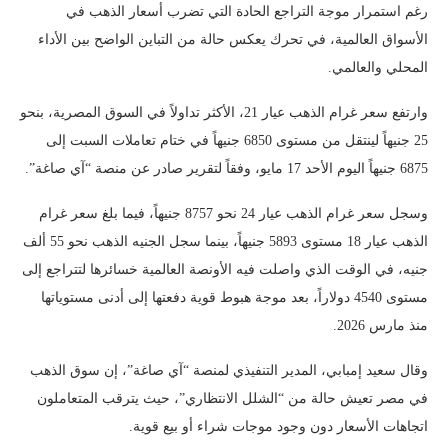
رغم استمرار موجة التراجع الحادة التي تضرب أسعار الذهب في
الأسواق العالمية، في تحرك يعكس حالة من التباين الواضح بين الأداء
المحلي والعالمي.
وارتفع سعر غرام الذهب عيار 21، الأكثر تداولاً في السوق المصرية، بنحو
25 جنيهاً لينتقل من مستوى 6850 جنيهاً في ختام تعاملات السبت إلى
6875 جنيهاً اليوم الأحد 17 مايو، وفقاً لتقرير صادر عن منصة “آي صاغة”.
وسجل سعر غرام الذهب عيار 24 نحو 8757 جنيهاً، فيما بلغ سعر غرام
الذهب عيار 18 مستوى 5893 جنيهاً، بينما سجل الجنيه الذهب نحو 55 ألف
جنيه، في الوقت الذي واصلت فيه الأونصة العالمية خسائرها لتتراجع إلى
مستوى 4540 دولاراً، بعد موجة هبوط قوية دفعتها إلى أدنى مستوياتها
منذ مارس 2026.
وقال سعيد إمبابي، المدير التنفيذي لمنصة “آي صاغة”، إن سوق الذهب
في مصر تعيش حالة من “الشلل الانتظاري”، حيث يترقب المتعاملون
اتجاهات الأسعار دون وجود موجات شراء أو بيع قوية.