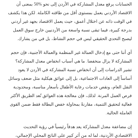
الحسابات يرفع معدل المشاركة في الأردن إلى نحو %50 بمعنى أن
الاقتصاد الأردني يعمل بمستوى أقل من طاقته الكاملة. لكن هذا يكشف
في الوقت ذاته عن اختلال أعمق، حيث يعمل الاقتصاد بجهد غير أردني
بدرجة كبيرة، فيما تبقى نسبة واسعة من الأردنيين خارج سوق العمل
ليصبح التحدي الحقيقي ليس في حجم النشاط، بل في من يشارك.
أي أننا حتى مع إدخال العمالة غير المنظمة والعمالة الأجنبية، فإن حجم
المشاركة لا يزال منخفضا. ما هي أسباب انخفاض معدل المشاركة؟
تشير الدراسات إلى أن انخفاض نسبة المشاركة في الأردن لا يعود
أساساً إلى العادات الاجتماعية، بل إلى عوائق هيكلية مثل ضعف وسائل
النقل العام، ونقص خدمات رعاية الأطفال بأسعار مناسبة، ومحدودية
فرص العمل المرنة. لذلك، فإن معالجة هذه العوائق تُعد الطريق الأكثر
فعالية لتحقيق التنمية، مقارنةً بمحاولة خفض البطالة فقط ضمن القوى
العاملة الحالية.
إن مضاعفة معدل المشاركة يعد هدفاً رئيسياً في رؤية التحديث
الاقتصادي الأردنية، لما له من أثر كبير على الناتج المحلي الإجمالي،