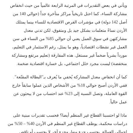
ويأتي في بعض التقديرات في المرتبة الرابعة عالمياً من حيث انخفاض
مشاركة النساء، كما احتل تاريخياً مراكز متأخرة جداً (حوالي 140 من
أصل 142 دولة) في مؤشرات الفرص الاقتصادية للنساء بينما يمتلك
الأردن نساءً متعلمات بشكل جيد بل ومتفوق، لكن تدني معدل
مشاركتهن في سوق العمل يعني أن حوالي 85% من النساء في سن
العمل غير نشطات اقتصادياً، وهو ما يمثل، رغم الاستثمار في التعليم،
مورداً بشرياً ضخماً غير مستغل. هذه المفارقة (تعليم مرتفع ومشاركة
منخفضة) ليست مجرد خلل اجتماعي، بل خسارة اقتصادية ضخمة.
كما أن انخفاض معدل المشاركة يُخفي ما يُعرف بـ”البطالة المقنّعة”.
ففي الأردن أصبح حوالي 18% من الأشخاص الذين عملوا سابقاً خارج
القوة العاملة، وتصل النسبة إلى 23% عند احتساب من لا يبحثون عن
عمل حالياً.
ماذا لو احتسبنا القطاع غير المنظم أيضا؟ فحسب تقديرات مبنية على
دراسات محكمة، يوظف القطاع غير المنظم في الأردن 40% – 50% من
إجمالي العمالة. يحتسب جزء منها، وجزء آخر لا يحتسب أو ناقص