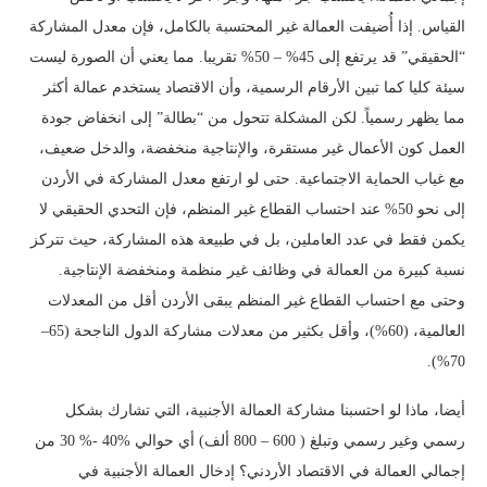
القياس. إذا أُضيفت العمالة غير المحتسبة بالكامل، فإن معدل المشاركة
“الحقيقي” قد يرتفع إلى 45% – 50% تقريبا. مما يعني أن الصورة ليست
سيئة كليا كما تبين الأرقام الرسمية، وأن الاقتصاد يستخدم عمالة أكثر
مما يظهر رسمياً. لكن المشكلة تتحول من “بطالة” إلى انخفاض جودة
العمل كون الأعمال غير مستقرة، والإنتاجية منخفضة، والدخل ضعيف،
مع غياب الحماية الاجتماعية. حتى لو ارتفع معدل المشاركة في الأردن
إلى نحو 50% عند احتساب القطاع غير المنظم، فإن التحدي الحقيقي لا
يكمن فقط في عدد العاملين، بل في طبيعة هذه المشاركة، حيث تتركز
نسبة كبيرة من العمالة في وظائف غير منظمة ومنخفضة الإنتاجية.
وحتى مع احتساب القطاع غير المنظم يبقى الأردن أقل من المعدلات
العالمية، (60%)، وأقل بكثير من معدلات مشاركة الدول الناجحة (65–
70%).
أيضا، ماذا لو احتسبنا مشاركة العمالة الأجنبية، التي تشارك بشكل
رسمي وغير رسمي وتبلغ ( 600 – 800 ألف) أي حوالي %40 -% 30 من
إجمالي العمالة في الاقتصاد الأردني؟ إدخال العمالة الأجنبية في