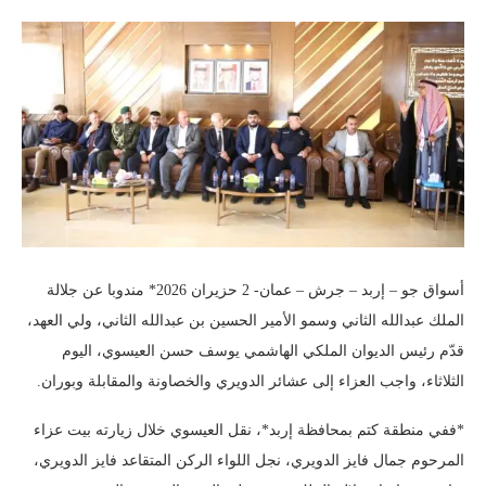
أسواق جو – إربد – جرش – عمان- 2 حزيران 2026* مندوبا عن جلالة
الملك عبدالله الثاني وسمو الأمير الحسين بن عبدالله الثاني، ولي العهد،
قدّم رئيس الديوان الملكي الهاشمي يوسف حسن العيسوي، اليوم
الثلاثاء، واجب العزاء إلى عشائر الدويري والخصاونة والمقابلة وبوران.
*ففي منطقة كتم بمحافظة إربد*، نقل العيسوي خلال زيارته بيت عزاء
المرحوم جمال فايز الدويري، نجل اللواء الركن المتقاعد فايز الدويري،