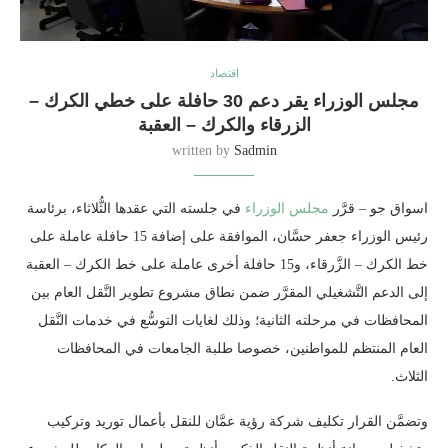
اقتصاد
مجلس الوزراء يقر دعم 30 حافلة على خطي الكرك –
الزرقاء والكرك – العقبة
written by
Sadmin
اسواق جو – قرَّر
مجلس الوزراء
في جلسته التي عقدها الثُّلاثاء، برئاسة
رئيس الوزراء جعفر حسَّان، الموافقة على إضافة 15 حافلة عاملة على
خط الكرك – الزَّرقاء، و15 حافلة أخرى عاملة على خط الكرك – العقبة
إلى الدعم التَّشغيلي المقرَّر ضمن نطاق مشروع تطوير النَّقل العام بين
المحافظات في مرحلته الثانية؛ وذلك لغايات التوسُّع في خدمات النَّقل
العام المنتظم للمواطنين، خصوصا طلبة الجامعات في المحافظات
الثلاث.
وتضمَّن القرار تكليف شركة رؤية عمَّان للنقل بأعمال توريد وتركيب