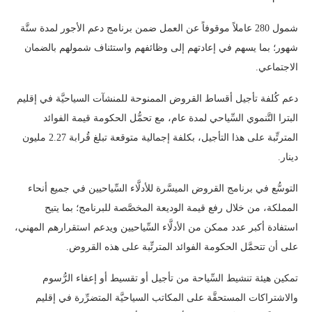
شمول 280 عاملاً موقوفاً عن العمل ضمن برنامج دعم الأجور لمدة ستَّة
شهور؛ بما يسهم في إعادتهم إلى وظائفهم واستئناف شمولهم بالضمان
الاجتماعي.
دعم كُلفة تأجيل أقساط القروض الممنوحة للمنشآت السياحيَّة في إقليم
البترا التَّنموي السِّياحي لمدة عام، مع تحمُّل الحكومة قيمة الفوائد
المترتِّبة على هذا التأجيل، بكلفة إجمالية متوقعة تبلغ قُرابة 2.27 مليون
دينار.
التوسُّع في برنامج القروض الميسَّرة للأدلَّاء السِّياحيين في جميع أنحاء
المملكة، من خلال رفع قيمة الوديعة المخصَّصة للبرنامج؛ بما يتيح
استفادة أكبر عدد ممكن من الأدلَّاء السِّياحيين ويدعم استقرارهم المهني،
على أن تتحمَّل الحكومة الفوائد المترتِّبة على هذه القروض.
تمكين هيئة تنشيط السِّياحة من تأجيل أو تقسيط أو إعفاء الرُّسوم
والاشتراكات المستحقَّة على المكاتب السياحيَّة المتضرِّرة في إقليم