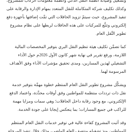
وتشغيل وصيانة أنظمة النقل الذكي وأنظمة معلومات الركاب للمشروع،
وكذلك تكليف شركة المتكاملة للنقل المتعدد بمهام الإدارة والرقابة على
تنفيذ المشروع، حيث سيتمّ تزويد الحافلات التي تمَّت إضافتها بأجهزة دفع
إلكتروني وتتبُّع للمركبات على هذه الحافلات لربطها على نظام مشروع
تطوير النَّقل العام.
كما تضمَّن تكليف هيئة تنظيم النقل البري بتوفير المخصصات المالية
اللازمة، ورفع تقرير في نهاية شهر كانون الأول 2026م حول الأداء
التشغيلي لهذين المسارين، ومدى تحقيق مؤشرات الأداء وفق الأهداف
المرسومة لهما.
ويشكِّل مشروع تطوير النقل العام المنتظم خطوة مهمَّة بتوفير خدمة
نقل ذات ترددات منتظمة للمواطنين وفق أوقات محدَّدة، واعتماد الدفع
الإلكتروني، مع وجود رقابة داخل الحافلات؛ وهي سمات ومزايا مهمة
للراكب في جميع المسارات؛ بما ينعكس إيجابا على جودة الخدمة.
وقد أثبت المشروع كفاءة عالية في توفير خدمات النقل العام المنتظم
للمواطنين منذ تشغيله منتصف العام الماضي، وذلك خلال تنفيذ المرحلة