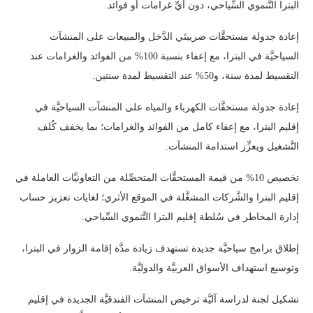
البترا التَّنموي السِّياحي، دون أيِّ غرامات أو فوائد.
إعادة جدولة مستحقَّات ضريبتَي الدَّخل والمبيعات على المنشآت
السياحيَّة في البترا، مع إعفاء بنسبة 100% من الفوائد والغرامات عند
التقسيط لمدة سنة، و50% عند التقسيط لمدة سنتين.
إعادة جدولة مستحقَّات الكهرباء والمياه على المنشآت السياحيَّة في
إقليم البترا، مع إعفاء كامل من الفوائد والغرامات؛ بما يخفف كُلف
التَّشغيل ويعزِّز استدامة المنشآت.
تخصيص 10% من قيمة المستحقَّات المتحصِّلة من التعاونيَّات العاملة في
إقليم البترا والشَّركات المشغَّلة في الموقع الأثري؛ لغايات تعزيز حساب
إدارة المخاطر في سُلطة إقليم البترا التَّنموي السِّياحي.
إطلاق برامج سياحيَّة جديدة تستهدف زيادة مدَّة إقامة الزوار في البترا،
وتوسيع استهداف الأسواق العربيَّة والدوليَّة.
تشكيل لجنة لدراسة آليَّة ترخيص المنشآت الفندقيَّة الجديدة في إقليم