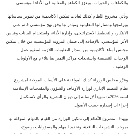
والكفاءات والخبرات، ويعزز الكفاءة والفعالية في الأداء المؤسسي.
ويأتي مشروع النِّظام كذلك لغايات تمكين الأكاديمية من تطوير سياساتها
وبرامجها ومساراتها التعليمية ومبادراتها وفق نهج مؤسسي قائم على
الابتكار، والتخطيط الاستراتيجي، وإدارة الأداء، واستخدام البيانات وقياس
الأثر المؤسسي، بالإضافة إلى ضمان المرونة المؤسسية من خلال تمكين
مجلس أمناء الأكاديمية من إصدار التعليمات اللازمة لتنظيم عمل
الوحدات التنظيمية واستحداث مراكز التميز بما يتلاءم مع الأولويات
الوطنية .
وقرَّر مجلس الوزراء كذلك الموافقة على الأسباب الموجبة لمشروع
نظام التنظيم الإداري لوزارة الأوقاف والشؤون والمقدسات الإسلامية
لسنة 2026م؛ تمهيداً لإرساله إلى ديوان التشريع والرأي لاستكمال
إجراءات إصداره حسب الأصول.
ويهدف مشروع النِّظام إلى تمكين الوزارة من القيام بالمهام الموكلة لها
بموجب التشريعات النافذة، وتحديد المهام والمسؤوليات بوضوح،