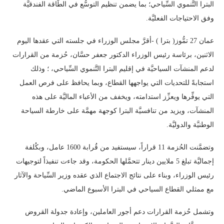
البترا التَّنموي السِّياحي؛ بما يضمن تنظيم التوسُّع في الطَّاقة الفندقيَّة
وفق الاحتياجات الفعليَّة.
عمان 27 تمُّوز( بترا ) -أقرَّ مجلس الوزراء في جلسته التي عقدها اليوم
الاثنين، برئاسة رئيس الوزراء الدكتور جعفر حسَّان، حُزمة من القرارات
لدعم المنشآت السياحيَّة في إقليم البترا التَّنموي السِّياحي، ؛ وذلك
استجابةً للتحديات التي يواجهها القطاع، وبما يحافظ على فرص العمل
التي يوفِّرها ويعزِّز استدامته، ويخفف من الأعباء الماليَّة على هذه
المنشآت، ويزيد من تنافسيَّة البترا كوجهة مهمَّة على خارطة السياحة
الوطنيَّة والدوليَّة.
وتضمَّنت الحُزمة 11 قراراً، سيستفيد من قُرابة 1600 عامل، وبكُلفة
إجماليَّة تبلغ 5 ملايين دينار تتحمَّلها الحكومة، وقد جاءت تنفيذاً لتوجيهات
رئيس الوزراء، وبناء على نتائج الاجتماع الذي عقده وزير السِّياحة والآثار
مع ممثلي القطاع السياحي في البترا الأسبوع الماضي.
وتشمل حُزمة القرارات دعم أجور العاملين، وإعادة جدولة القروض