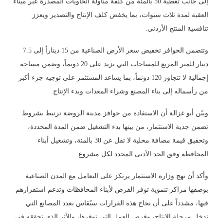
إلى جانب تغطية 50 بالمئة من كلفة مناولة الحاويات المصدرة عبر ميناء
العقبة لمدة ثلاث سنوات، بما يخفض كلف الإنتاج والتصدير ويعزز
تنافسية المنتج الأردني.
وتتضمن الحوافز تخفيض سعر الأرض الصناعية من 15 ديناراً إلى 7.5
دينار للمتر المربع للمساحات التي تزيد على 20 دونماً، وضمن مساحة
إجمالية لا تتجاوز 120 دونماً، بما يساعد المستثمر على توجيه جزء أكبر
من رأسماله إلى بناء المصنع وشراء المعدات وبدء الإنتاج.
وبيّن أبو غزالة أن الاستفادة من حوافز مدينة الروضة ترتبط بشروط
تضمن جدية الاستثمار، من بينها بدء التشغيل ضمن المدة المحددة،
وتحقيق قيمة مضافة محلية لا تقل عن 30 بالمئة، وتشغيل أبناء
المحافظة وفق الحد الأدنى المحدد لكل مشروع.
وأكد أن نهج وزارة الاستثمار يرتكز على التعامل مع المدن الصناعية
بوصفها مراكز تنموية توفر الفرص لأبناء المحافظات وتدعم استقرارهم
فيها، مشدداً على أن نجاح هذه القرارات سيُقاس بعدد المصانع التي
تدخل مرحلة الإنتاج، وفرص العمل التي توفرها، والأثر الذي تحققه في