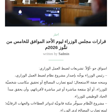
أخبار
قرارات مجلس الوزراء ليوم الأحد الموافق للخامس من
تمُّوز 2026م
written by
Sadmin
اسواق جو -أوَّلاً: تشريعات لضبط العمل الوزاري:
– رئيس الوزراء يوجِّه بإصدار مشروع نظام لضبط العمل الوزاري،
ومنحه صفة الاستعجال؛ لمنع تضارب المصالح أو تحقيق مكاسب شخصيَّة
للوزراء، أو أيّ منفعة مباشرة أو غير مباشرة لأقربائهم، وأن يحقق مبدأ
الحياد الوظيفي للوزراء.
– مشروع النِّظام سيوفِّر مكنة قانونيَّة لدوائر العطاءات والجهات الرقابيَّة؛
لمنع تضارب المصالح لدى الوزراء.