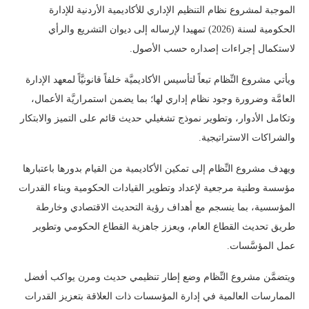
الموجبة لمشروع نظام التنظيم الإداري للأكاديمية الأردنية للإدارة
الحكومية لسنة (2026) تمهيدا لإرساله إلى ديوان التشريع والرأي
لاستكمال إجراءات إصداره حسب الأصول.
ويأتي مشروع النِّظام تبعاً لتأسيس الأكاديميَّة خلفاً قانونيَّاً لمعهد الإدارة
العامَّة وضرورة وجود نظام إداري لها؛ بما يضمن استمراريَّة الأعمال،
وتكامل الأدوار، وتطوير نموذج تشغيلي حديث قائم على التميز والابتكار
والشراكات الاستراتيجية.
ويهدف مشروع النِّظام إلى تمكين الأكاديمية من القيام بدورها باعتبارها
مؤسسة وطنية مرجعية لإعداد وتطوير القيادات الحكومية وبناء القدرات
المؤسسية، بما ينسجم مع أهداف رؤية التحديث الاقتصادي وخارطة
طريق تحديث القطاع العام، ويعزز جاهزية القطاع الحكومي وتطوير
عمل المؤسَّسات.
ويتضمَّن مشروع النِّظام وضع إطار تنظيمي حديث ومرن يواكب أفضل
الممارسات العالمية في إدارة المؤسسات ذات العلاقة بتعزيز القدرات