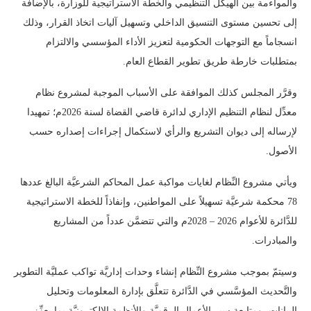
والمواءمة بين الهيكل التنظيمي والخطة الاستراتيجية للوزارة، بالإضافة
إلى تحسين مستوى التنسيق الداخلي وتسهيل آليات اتخاذ القرار، وذلك
انسجاماً مع التوجهات الحكومية لتعزيز الأداء المؤسسي والالتزام
بمتطلبات خارطة طريق تطوير القطاع العام.
وقرَّر المجلس كذلك الموافقة على الأسباب الموجبة لمشروع نظام
معدِّل لنظام التنظيم الإداري لدائرة قاضي القضاة لسنة 2026م؛ تمهيدا
لإرساله إلى ديوان التشريع والرأي لاستكمال إجراءات إصداره حسب
الأصول.
ويأتي مشروع النِّظام لغايات مواكبة عمل المحاكم الشرعيَّة البالغ عددها
78 محكمة شرعيَّة تسهيلاً على المواطنين، وإنفاذاً للخطة الاستراتيجية
للدَّائرة للأعوام 2026 – 2028م والتي تتضمَّن عدداً من المشاريع
والمبادرات.
وسيتمّ بموجب مشروع النِّظام إنشاء وحدات إداريَّة تواكب عمليَّة التطوير
والتَّحديث المؤسَّسي في الدَّائرة تتعلَّق بإدارة المعلومات وتحليل
البيانات، ومتابعة سير الأعمال الرقميَّة والأنظمة الإلكترونيَّة بما يعزِّز