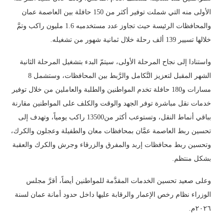
الأولى منه التي شملت توفير أكثر من 150 حافلة بين العاصمة عمان
والمحافظات الرئيسة حيث تجاوز عدد مستخدميه 1.6 مليون راكب وتمَّ
خلالها تسيير 139 ألف رحلة خلال ثمانية شهور من تشغيله.
واستنادا إلى نجاح المرحلة الأولى، سيتمّ البدء بتشغيل المرحلة الثانية
الشهر المقبل لتعزيز التَّكامل والرَّبط بين المحافظات، وستشمل 8
مسارات و180 حافلة تخدم المواطنين والطلبة والعاملين من خلال توفير
خدمات نقل مباشرة توفر الجهد والوقت والكلف على المواطنين مقارنة
بباقي أنماط النقل، وتستوعب أكثر من13500 راكب يومياً، وتهدف إلى
تحسين ربط العاصمة عمَّان بمحافظات معان والطفيلة وعجلون والكرك،
وتحسين ربط محافظات إربد والمفرق والزرقاء وجرش والكرك والعقبة
بشكل منتظم.
وعلى صعيد تحسين الخدمات المقدَّمة للمواطنين أيضاً، أقرَّ مجلس
الوزراء نظام رخص الإعمار والرقابة عليها داخل حدود أمانة عمان لسنة
٢٠٢٦م.