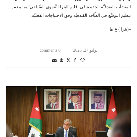
المنشآت الفندقيَّة الجديدة في إقليم البترا التَّنموي السِّياحي؛ بما يضمن
تنظيم التوسُّع في الطَّاقة الفندقيَّة وفق الاحتياجات الفعليَّة.
–(بترا ) ع ط
يوليو 27, 2026
0 comments