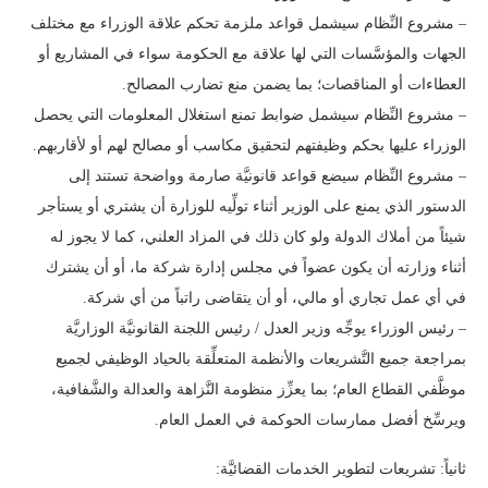
– مشروع النِّظام سيشمل قواعد ملزمة تحكم علاقة الوزراء مع مختلف
الجهات والمؤسَّسات التي لها علاقة مع الحكومة سواء في المشاريع أو
العطاءات أو المناقصات؛ بما يضمن منع تضارب المصالح.
– مشروع النِّظام سيشمل ضوابط تمنع استغلال المعلومات التي يحصل
الوزراء عليها بحكم وظيفتهم لتحقيق مكاسب أو مصالح لهم أو لأقاربهم.
– مشروع النِّظام سيضع قواعد قانونيَّة صارمة وواضحة تستند إلى
الدستور الذي يمنع على الوزير أثناء تولِّيه للوزارة أن يشتري أو يستأجر
شيئاً من أملاك الدولة ولو كان ذلك في المزاد العلني، كما لا يجوز له
أثناء وزارته أن يكون عضواً في مجلس إدارة شركة ما، أو أن يشترك
في أي عمل تجاري أو مالي، أو أن يتقاضى راتباً من أي شركة.
– رئيس الوزراء يوجِّه وزير العدل / رئيس اللجنة القانونيَّة الوزاريَّة
بمراجعة جميع التَّشريعات والأنظمة المتعلِّقة بالحياد الوظيفي لجميع
موظَّفي القطاع العام؛ بما يعزِّز منظومة النَّزاهة والعدالة والشَّفافية،
ويرسِّخ أفضل ممارسات الحوكمة في العمل العام.
ثانياً: تشريعات لتطوير الخدمات القضائيَّة: