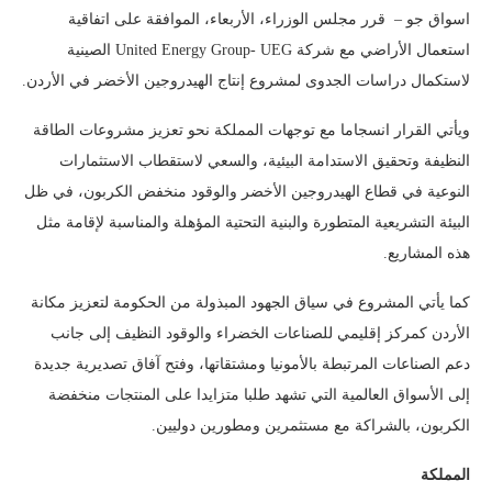
اسواق جو – قرر مجلس الوزراء، الأربعاء، الموافقة على اتفاقية
استعمال الأراضي مع شركة United Energy Group- UEG الصينية
لاستكمال دراسات الجدوى لمشروع إنتاج الهيدروجين الأخضر في الأردن.
ويأتي القرار انسجاما مع توجهات المملكة نحو تعزيز مشروعات الطاقة
النظيفة وتحقيق الاستدامة البيئية، والسعي لاستقطاب الاستثمارات
النوعية في قطاع الهيدروجين الأخضر والوقود منخفض الكربون، في ظل
البيئة التشريعية المتطورة والبنية التحتية المؤهلة والمناسبة لإقامة مثل
هذه المشاريع.
كما يأتي المشروع في سياق الجهود المبذولة من الحكومة لتعزيز مكانة
الأردن كمركز إقليمي للصناعات الخضراء والوقود النظيف إلى جانب
دعم الصناعات المرتبطة بالأمونيا ومشتقاتها، وفتح آفاق تصديرية جديدة
إلى الأسواق العالمية التي تشهد طلبا متزايدا على المنتجات منخفضة
الكربون، بالشراكة مع مستثمرين ومطورين دوليين.
المملكة