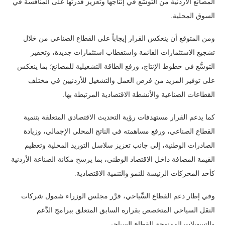
المصانع الأردنية من التوسُّع في إنتاجها وتعزيز قدرتها على المنافسة في
السوق المحلية.
ومن المتوقع أن ينعكس القرار إيجاباً على القطاع الصناعي من خلال
تشجيع الاستثمارات القائمة واستقطاب استثمارات جديدة، وتحفيز
التوسُّع في خطوط الإنتاج، ورفع الطاقة التشغيلية للمصانع؛ بما ينعكس
على توفير المزيد من فرص العمل والتشغيل للأردنيين في مختلف
القطاعات الصناعية والأنشطة الاقتصادية المرتبطة بها.
كما يدعم القرار مستهدفات رؤية التحديث الاقتصادي المتعلقة بتنمية
القطاع الصناعي، ورفع مساهمته في الناتج المحلي الإجمالي، وزيادة
الصادرات الوطنية، إلى جانب تعزيز سلاسل التوريد المحلية وتعظيم
القيمة المضافة داخل الاقتصاد الوطني، بما يرسخ مكانة الصناعة الأردنية
كأحد المحركات الرئيسة للنمو والتنمية الاقتصادية.
وفي إطار دعم القطاع السِّياحي، قرَّر مجلس الوزراء شمول شركات
النقل السياحي المتخصص بقراره السابق المتعلق ببرامج الدَّعم
والتسهيلات الممنوحة للقطاع السياحي.