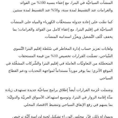
المنشآت السياحيَّة في البترا، مع إعفاء بنسبة 100% من الفوائد
والغرامات عند التقسيط لمدة سنة، و50% عند التقسيط لمدة سنتين.
كما نصَّت على إعادة جدولة مستحقَّات الكهرباء والمياه على المنشآت
السياحيَّة في إقليم البترا، مع إعفاء كامل من الفوائد والغرامات؛ بما
يخفف كُلف التَّشغيل ويعزِّز استدامة المنشآت.
ولغايات تعزيز حساب إدارة المخاطر في سُلطة إقليم البترا التَّنموي
السِّياحي، تضمَّنت القرارات تخصيص 10% من قيمة المستحقات
المتحصِّلة من التعاونيَّات العاملة في إقليم البترا والشَّركات المشغَّلة في
الموقع الأثري؛ بما يوفر مورداً مستداماً لمواجهة التحديات ودعم القطاع
السياحي.
وشملت حُزمة القرارات أيضاً إطلاق برامج سياحيَّة جديدة تستهدف زيادة
مدَّة إقامة الزوار في البترا، وتوسيع استهداف الأسواق العربيَّة والدوليَّة؛
بما يسهم في رفع الإنفاق السياحي وتنشيط الاقتصاد المحلي.
وبموازاة ذلك، قرَّر مجلس الوزراء تشكيل لجنة لدراسة آليَّة ترخيص