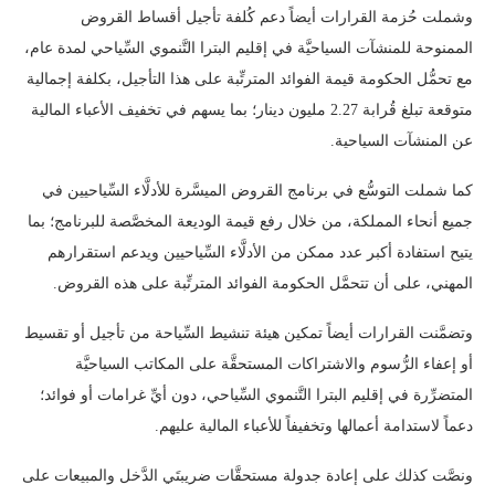
وشملت حُزمة القرارات أيضاً دعم كُلفة تأجيل أقساط القروض
الممنوحة للمنشآت السياحيَّة في إقليم البترا التَّنموي السِّياحي لمدة عام،
مع تحمُّل الحكومة قيمة الفوائد المترتِّبة على هذا التأجيل، بكلفة إجمالية
متوقعة تبلغ قُرابة 2.27 مليون دينار؛ بما يسهم في تخفيف الأعباء المالية
عن المنشآت السياحية.
كما شملت التوسُّع في برنامج القروض الميسَّرة للأدلَّاء السِّياحيين في
جميع أنحاء المملكة، من خلال رفع قيمة الوديعة المخصَّصة للبرنامج؛ بما
يتيح استفادة أكبر عدد ممكن من الأدلَّاء السِّياحيين ويدعم استقرارهم
المهني، على أن تتحمَّل الحكومة الفوائد المترتِّبة على هذه القروض.
وتضمَّنت القرارات أيضاً تمكين هيئة تنشيط السِّياحة من تأجيل أو تقسيط
أو إعفاء الرُّسوم والاشتراكات المستحقَّة على المكاتب السياحيَّة
المتضرِّرة في إقليم البترا التَّنموي السِّياحي، دون أيِّ غرامات أو فوائد؛
دعماً لاستدامة أعمالها وتخفيفاً للأعباء المالية عليهم.
ونصَّت كذلك على إعادة جدولة مستحقَّات ضريبتَي الدَّخل والمبيعات على