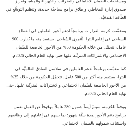
ومستحقَّات الضَّمان الاجتماعي والضرائب والكهرباء والمياه، وتعزيز
صندوق إدارة المخاطر، وإطلاق برامج سياحيَّة جديدة، وتنظيم التوسُّع في
الطَّاقة الفندقيَّة.
وتضمَّنت حُزمة القرارات برنامجاً لدعم أجور العاملين في القطاع
السياحي في إقليم البترا التَّنموي السِّياحي، يستفيد منه ما يُقارب 900
عامل، تتحمَّل من خلاله الحكومة 50% من الأجور الخاضعة للضَّمان
الاجتماعي والاشتراكات المترتِّبة عليها حتى نهاية العام الحالي 2026م.
كما تضمَّنت برنامجاً لدعم العاملين في سلاسل الفنادق العالميَّة في
البترا، يستفيد منه أكثر من 500 عامل، تتحمَّل الحكومة من خلاله 35%
من الأجور الخاضعة للضَّمان الاجتماعي والاشتراكات المترتِّبة عليها، حتى
نهاية العام الحالي 2026م.
ووفقاً للحُزمة، سيتمّ أيضاً شمول 280 عاملاً موقوفاً عن العمل ضمن
برنامج دعم الأجور لمدة ستَّة شهور؛ بما يسهم في إعادتهم إلى وظائفهم
واستئناف شمولهم بالضمان الاجتماعي.