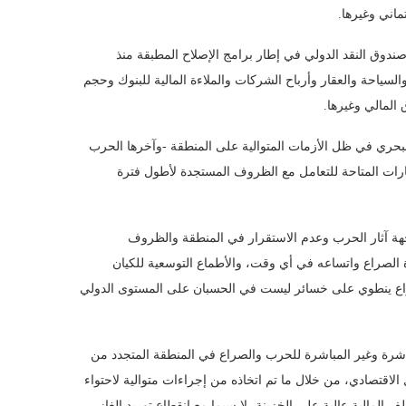
ماني وغيرها.
 صندوق النقد الدولي في إطار برامج الإصلاح المطبقة منذ
لسياحة والعقار وأرباح الشركات والملاءة المالية للبنوك وحجم
 المالي وغيرها.
حري في ظل الأزمات المتوالية على المنطقة -وآخرها الحرب
خيارات المتاحة للتعامل مع الظروف المستجدة لأطول فترة
اجهة آثار الحرب وعدم الاستقرار في المنطقة والظروف
دة الصراع واتساعه في أي وقت، والأطماع التوسعية للكيان
صراع ينطوي على خسائر ليست في الحسبان على المستوى الدولي
باشرة وغير المباشرة للحرب والصراع في المنطقة المتجدد من
الاقتصادي، من خلال ما تم اتخاذه من إجراءات متوالية لاحتواء
المالية عالية على الخزينة، لا سيما مع انقطاع توريد الغاز