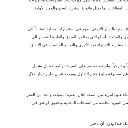
مكنه من التعايش لفترة أطول مع تداعيات الصراعات والتوترات
ن القطاعات بما يقلل فاتورة استيراد السلع والمواد الأولية،
لوطنية والودائع التي تجاوزت 50 مليار دينار، 39 مليار دينار منها بالدينار الأردني، مهم في استثمارات محلية استناداً إلى
والمنتجة للسلع التي يحتاجها السوق والقابلة للتصدير الى
ذ المشاريع الاستراتيجية الكبرى والتوسع المناسب في الانفاق
اً وخارجياً، ولم تعد تقتصر على السياحة والصناعة بل تشمل
غير مسبوقة ببلوغ حجم التداول ببورصة عمان مليار دينار خلال
ء عليها لمزيد من المنعة خلال الفترة المقبلة، والحد من الفقر
اسل التوريد بخاصة من المنتجات المحلية وتحقيق فوائض في
امل جيدا ودون أي تأخير.