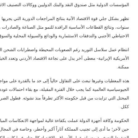
المؤسسات الدولية مثل صندوق النقد والبنك الدوليين ووكالات التصنيف الائت
تظهر بشكل جلي قوة الاقتصاد الآنية بنتائج المراجعات الدورية التي يجريها
سنوات، ونتائج القطاعات الأساسية الرافدة للنمو مثل الصناعة والصادرات وا
الاحتياطي الأجنبي والتدفقات الاستثمارية والودائع والسيولة المحلية والسوق
انتظام عمل سلاسل التوريد رغم الصعوبات المحيطة واضطرابات الشحن الب
الأمريكية الإيرانية- معطى آخر يدل على نجاعة الاقتصاد الأردني وتعدد ال
ممكنة.
هذه المعطيات وغيرها تبعث على التفاؤل حالياً إلى حد ما بالقدرة على مو
الجيوسياسية العالمية كما يجب خلال الفترة المقبلة، مع بقاء احتمالات عو
المحتل التي تزايدت من قبل حكومته الأكثر تطرفاً منذ نشوئه. فطول ال
ككل.
الحكومة وكافة أجهزة الدولة عملت بكفاءة عالية لمواجهة الانعكاسات الم
حين لآخر؛ ما أدى إلى تجنيب المملكة آثاراً أكبر وأخطر، وخاصة في المجال 
الضغوط التضخمية وضمان عمل الأسواق والاقتصاد كالمعتاد، فيما كانت الكلف 