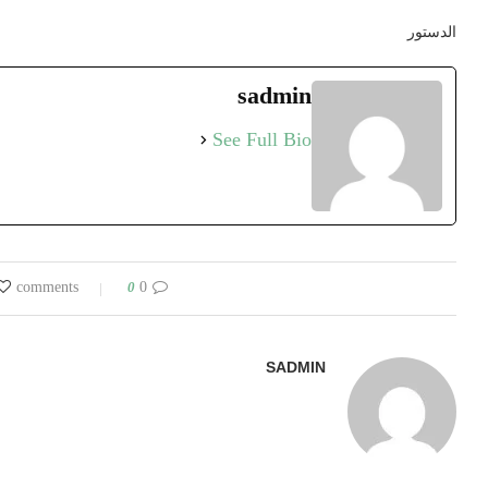
الدستور
sadmin
See Full Bio
0
0 comments
SADMIN