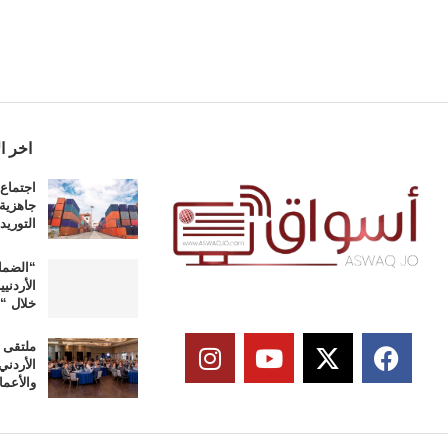
اخر ال
اجتماع 
جاهزية
التوريد
“الضما
الأردني
خلال “
ملتقى 
الأردني
والأعما