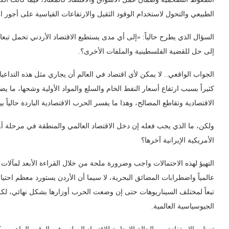
الطبيعي والتحول لاستخدام الوقود الثقيل والارتفاعات القياسية على أجور
السؤال الذي يطرح حالياً: «إلى أي مدى يستطيع الاقتصاد الأردني تحمل ت
إلى حل للقضية الفلسطينية والملفات الأخرى؟.
الجواب الواقعي.. لا يمكن لأي اقتصاد في العالم أن يجاري مثل هذه التداعيات
كثيراً بسبب ارتفاع أسعار النفط الخام والسلع والمواد الأولية وشحها، ما ي
الاقتصادية وتقاطع المصالح، وهذا ما يفسر الحرب الاقتصادية الباردة حالياً 
ولكن، ما الذي يجب فعله إن دخل الاقتصاد العالمي والمنطقة في مرحلة 
الأمريكية الإيرانية آخرها؟
التهيؤ لهذه الاحتمالات واجب وضرورة ملحة من خلال القراءة الأبعد لمآلات 
عالمياً واضطرابات المضائق البحرية، لا سيما أن الأردن يستورد معظم احتياج
تبعاً لمختلف السيناريوهات حتى إن وضعت الحرب أوزارها بشكل نهائي، ل
الجيوسياسية العالمية.