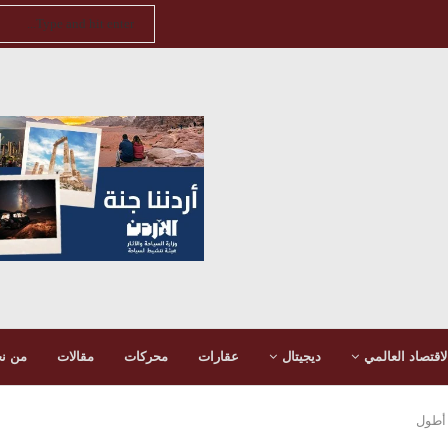
لاقتصاد العالمي
ديجيتال
عقارات
محركات
مقالات
من ن
 أطول