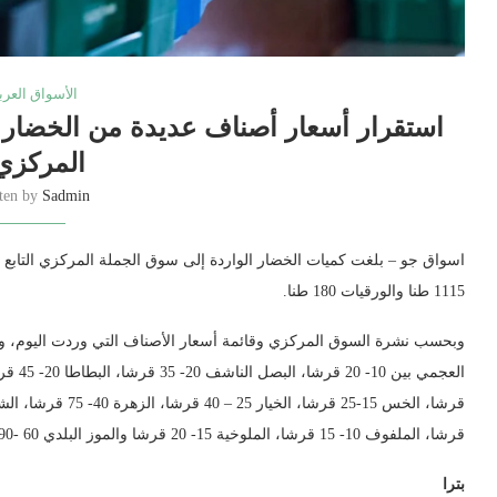
الأسواق العرب
استقرار أسعار أصناف عديدة من الخضار 
المركزي
tten by
Sadmin
1115 طنا والورقيات 180 طنا.
وبحسب نشرة السوق المركزي وقائمة أسعار الأصناف التي وردت اليوم، وفق
قرشا، الملفوف 10- 15 قرشا، الملوخية 15- 20 قرشا والموز البلدي 60 -90 قرشا.
بترا