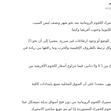
wri
ستيراد اللحوم الرومانية منذ نحو شهر ونصف ليس السبب
وبيا وجنوب أفريقيا وكينيا.
” أن أسعار اللحوم ما تزال مستقرة، نافيا استغلال التجار للوضع أو وجود ارتفاعات غير مبررة، مشيرا إلى أن نحو 25
اق ترتبط بالظروف الإقليمية والحرب وما رافقها من زيادة في
وأوضح العقاد أن سعر كيلو اللحوم الرومانية عند التسليم من المسلخ يتراوح بين 8.5 و9 دنانير، فيما تتراوح أسعار اللحوم الأفريقية بين
شهر، مشددا على أن السوق المحلية تتمتع بإمدادات كافية
يراد اللحوم الرومانية من دون فتح أسواق بديلة سيشكل عبئا
م الحمراء المستوردة إذا لم يتم تنويع مناشئ الاستيراد.