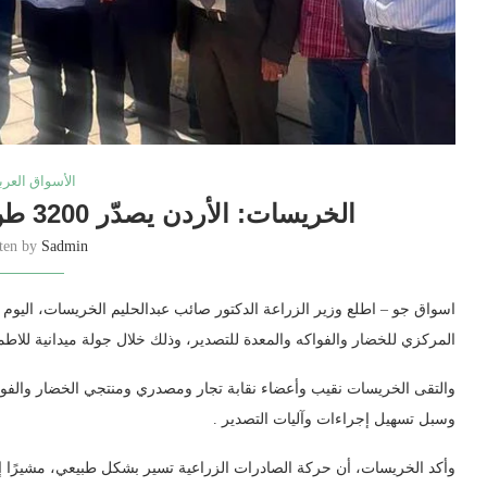
الأسواق العرب
الخريسات: الأردن يصدّر 3200 طن من الخضار والفواكه يوميًا
tten by
Sadmin
اسواق جو – اطلع وزير الزراعة الدكتور صائب عبدالحليم الخريسات، اليوم ا
المركزي للخضار والفواكه والمعدة للتصدير، وذلك خلال جولة ميدانية للاطم
والتقى الخريسات نقيب وأعضاء نقابة تجار ومصدري ومنتجي الخضار والفوا
وسبل تسهيل إجراءات وآليات التصدير .