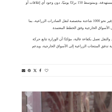
بلغت صادرات البندورة نحو 1100 طن يوميًا، متجهة إلى مختلف الأسواق المستهدفة، وبمتوسط 150 برادًا يوميًا، دون وجود أي إغلاقات أو
وأوضح أنه جرى التنسيق مع وزارة النقل وهيئة تنظيم قطاع النقل البري لتوفير نحو 1000 شاحنة مخصصة لنقل الصادرات الزراعية، بما
ى الأسواق الخارجية وفق الخطط المعتمدة.
لنقل تعمل بكفاءة عالية، مؤكدًا أن الوزارة تتابع حركة
 تدفق المنتجات الزراعية إلى الأسواق الخارجية، ويدعم