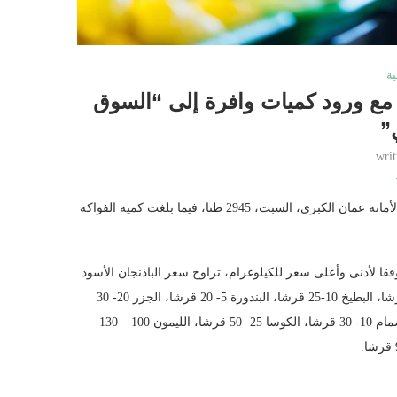
ية
مع ورود كميات وافرة إلى “السوق
”
wri
اسواق جو – بلغت كميات الخضار الواردة إلى سوق الجملة المركزي التابع لأمانة عمان الكبرى، السبت، 2945 طنا، فيما بلغت كمية الفواكه
ا لأدنى وأعلى سعر للكيلوغرام، تراوح سعر الباذنجان الأسود
العجمي بين 10- 20 قرشا، البصل الناشف 20- 35 قرشا، البطاطا 20- 45 قرشا، البطيخ 10-25 قرشا، البندورة 5- 20 قرشا، الجزر 20- 30
قرشا، الخس 15-25 قرشا، الخيار 25 – 40 قرشا، الزهرة 40- 75 قرشا، الشمام 10- 30 قرشا، الكوسا 25- 50 قرشا، الليمون 100 – 130