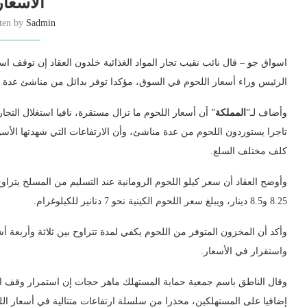
الأسعار
tten by
Sadmin
اسواق جو – قال نائب نقيب تجار المواد الغذائية خلدون العقاد إن توقف ا
الرئيس وراء أسعار اللحوم في السوق، مؤكدا توفر بدائل من مناشئ عدة كإثي
وأضاف لـ”
المملكة
تاجرا يستوردون اللحوم من عدة مناشئ، وأن الارتفاعات التي شهدتها الأسو
كلف مختلف السلع.
8.25 و8.5 دينار، ويبلغ سعر اللحوم الكينية نحو 7 دنانير للكيلوغرام.
وأكد أن المخزون المتوفر من اللحوم يكفي لمدة تتراوح بين ثلاثة وأربعة أ
واستقرار في الأسعار.
وقال الناطق باسم جمعية حماية المستهلك ماهر حجات إن استمرار وقف است
إضافيا على المستهلكين، محذرا من سلسلة ارتفاعات متتالية في أسعار اللحو