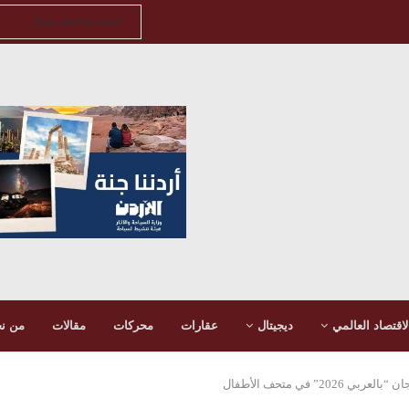
لاقتصاد العالمي
ديجيتال
عقارات
محركات
مقالات
من ن
2” في متحف الأطفال