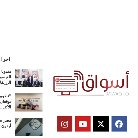
اخر ال
مندوبا
العيسو
الزريق
“تطوير 
توقعان 
الأكثر...
آيفون 17 برو عالمياً