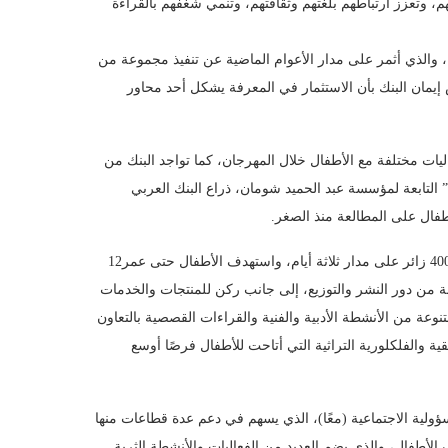
م، وتعزز ارتباطهم بلغتهم وثقافتهم، وتنمي شغفهم بالقراءة
ل، والذي أثمر على مدار الأعوام الماضية عن تنفيذ مجموعة من
كس إيمان البنك بأن الاستثمار في المعرفة يشكل أحد محاور
ات مختلفة مع الأطفال خلال المهرجان، كما تواجد البنك من
 التابعة لمؤسسة عبد الحميد شومان، ذراع البنك العربي
طفال على المطالعة منذ الصغر.
وشهد المهرجان، الذي يُعد الأول من نوعه في الأردن، مشاركة ما يقارب 4000 زائر على مدار ثلاثة أيام، واستهدف الأطفال حتى عمر12
بة من دور النشر والتوزيع، إلى جانب ركن للمنتجات والخدمات
عة من الأنشطة الأدبية والفنية والقراءات القصصية بالتعاون
يقية والفلكلورية التراثية التي أتاحت للأطفال فرصًا أوسع
ؤولية الاجتماعية (معًا)، الذي يسهم في دعم عدة قطاعات منها
 الأطفال، والذي يضم العديد من الفعاليات والأنشطة الثرية