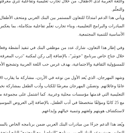
واللغة العربية لدى الأطفال، من خلال تجارب تعليمية وتفاعلية تثري معرفته
والتعلّم.
ويأتي هذا الدعم امتدادًا للتعاون المستمر بين البنك العربي ومتحف الأطفا
المبادرات والبرامج التعليمية، وبناء تجارب تعلّم تفاعلية متكاملة، بما يع
الأساسية للتنمية المجتمعية.
وفي إطار هذا التعاون، شارك عدد من موظفي البنك في تنفيذ أنشطة وفعالي
خلال جناح خاص ببرنامج “جونيَر”، بالإضافة إلى ركن لمكتبة “درب المعرفة”
للمسؤولية الثقافية والاجتماعية، بهدف غرس حب اللغة العربية وتشجيع الأ
عامًا وعائلاتهم. وتضمّن المهرجان معرضًا للكتاب وأدب الطفل بمشاركة نخ
التعليمية التي قدمتها مؤسسات محلية وعربية. كما اشتمل على مجموعة متنو
مع 25 كاتبًا ومؤلفًا متخصصًا في أدب الطفل، بالإضافة إلى العروض الموس
لاستكشاف هويتهم ولغتهم وتنمية خيالهم وإبداعهم.
ويُعد هذا الدعم جزءًا من مبادرات البنك العربي ضمن برنامجه الخاص بالمس
التعليم، حيث يدعم البنك العربي برنامج “التواصل مع المجتمع” التابع لمتحف