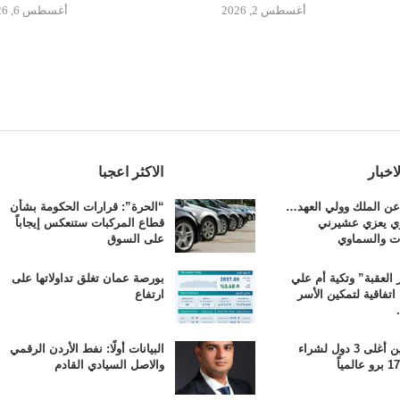
أغسطس 2, 2026
أغسطس 6, 2026
اخبار
الاكثر اعجبا
 عن الملك وولي العهد…
“الحرة”: قرارات الحكومة بشأن
ي يعزي عشيرني
قطاع المركبات ستنعكس إيجاباً
ات والسماوي
على السوق
العقبة” وتكية أم علي
بورصة عمان تغلق تداولاتها على
اتفاقية لتمكين الأسر
ارتفاع
مصر بين أغلى 3 دول لشراء
البيانات أولًا: نفط الأردن الرقمي
والاصل السيادي القادم