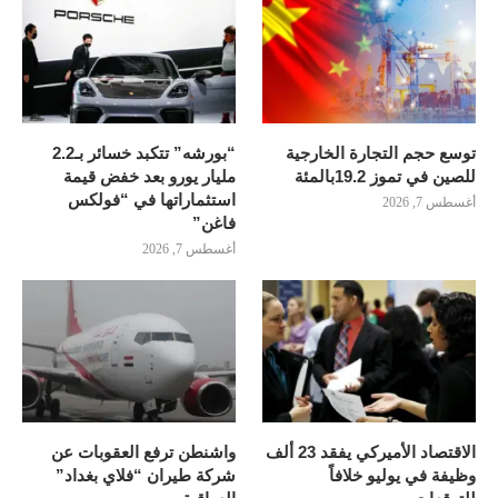
توسع حجم التجارة الخارجية
“بورشه” تتكبد خسائر بـ2.2
للصين في تموز 19.2بالمئة
مليار يورو بعد خفض قيمة
استثماراتها في “فولكس
أغسطس 7, 2026
فاغن”
أغسطس 7, 2026
الاقتصاد الأميركي يفقد 23 ألف
واشنطن ترفع العقوبات عن
وظيفة في يوليو خلافاً
شركة طيران “فلاي بغداد”