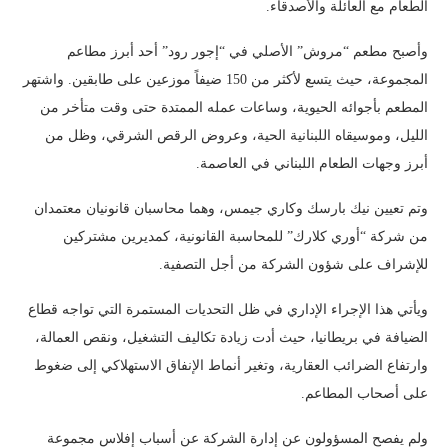
الطعام مع العائلة والأصدقاء.
وأصبح مطعم “مروش” الأصلي في “إجور رود” أحد أبرز مطاعم
المجموعة، حيث يتسع لأكثر من 150 ضيفاً موزعين على طابقين. واشتهر
المطعم بأجوائه الحيوية، وساعات عمله الممتدة حتى وقت متأخر من
الليل، وموسيقاه اللبنانية الحية، وعروض الرقص الشرقي، وظل من
أبرز وجهات الطعام اللبناني في العاصمة.
وتم تعيين نيك بارسك وكاري جيمس، وهما محاسبان قانونيان معتمدان
من شركة “أوري كلارك” للمحاسبة القانونية، كمديرين مشتركين
للإشراف على شؤون الشركة من أجل التصفية.
ويأتي هذا الإجراء الإداري في ظل التحديات المستمرة التي تواجه قطاع
الضيافة في بريطانيا، حيث أدت زيادة تكاليف التشغيل، ونقص العمالة،
وارتفاع الضرائب العقارية، وتغير أنماط الإنفاق الاستهلاكي إلى ضغوط
على أصحاب المطاعم.
ولم يفصح المسؤولون عن إدارة الشركة عن أسباب إفلاس مجموعة