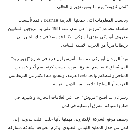
“لندن غازيت” يوم 12 يونيو/حزيران الحالي.
وبحسب المعلومات التي جمعتها “العربية Business”، فقد تأسست
سلسلة مطاعم “مروش” في لندن سنة 1981 على يد الزوجين اللبنانيين
معروف أبو زكي وهدى أبو زكي، وكانا قد وصلا في ذلك الحين إلى
بريطانيا هرباً من الحرب الأهلية اللبنانية.
وبدأ الزوجان أبو زكي عملهما بتأسيس أول فرع في شارع “إجور رود”
الذي يُطلق عليه اسم “شارع العرب” بسبب كونه يضم أكبر عدد من
المتاجر والمطاعم والخدمات العربية، ويتجمع فيه الكثير من البريطانيين
العرب، أو السياح القادمين من الدول العربية.
وسرعان ما أصبح “مروش” أحد أكبر العلامات التجارية وأشهرها في
قطاع الضيافة الشرق أوسطية في لندن.
ويصف موقع الشركة الإلكتروني مهمتها بأنها جلب “قلب بيروت” إلى
لندن من خلال المطبخ اللبناني التقليدي، وكرم الضيافة، وثقافة مشاركة