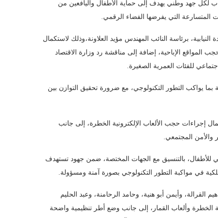
ب لكل جهد وطني يهدف إلى حماية الأطفال واليافعين من
ت المتسارعة التي يفرضها الفضاء الرقمي.
 النيابية، برئاسة النائب المهندس مؤيد العلاونة،وذلك لاستكمال
جب المواقع الإباحية، إضافة إلى مناقشة رد وزارة الاقتصاد
تماعي للفئات العمرية الصغيرة.
 بما يواكب التطور التكنولوجي، مع ضرورة تحقيق التوازن بين
تكمال إجراءات حجب الألعاب الإلكترونية الخطرة، إلى جانب
ر والأمن المجتمعي.
عي للأطفال، بالتنسيق مع الجهات المختصة، ضمن جهود تستهدف
لملكية في مواكبة التطور التكنولوجي بصورة آمنة ومسؤولة.
م القرالة، وأيمن أبو هنية، وحامد الرحامنة، وعبد الحليم
نية الخطرة وألعاب القمار، إلى جانب وضع أطر تنظيمية واضحة