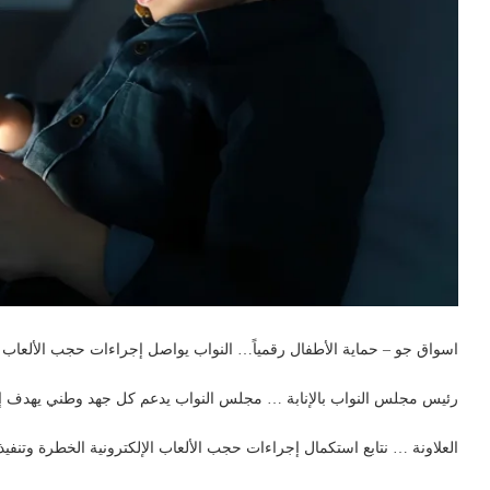
اسواق جو – حماية الأطفال رقمياً… النواب يواصل إجراءات حجب الألعاب ال
رئيس مجلس النواب بالإنابة … مجلس النواب يدعم كل جهد وطني يهدف إلى
العلاونة … نتابع استكمال إجراءات حجب الألعاب الإلكترونية الخطرة وتنفيذ