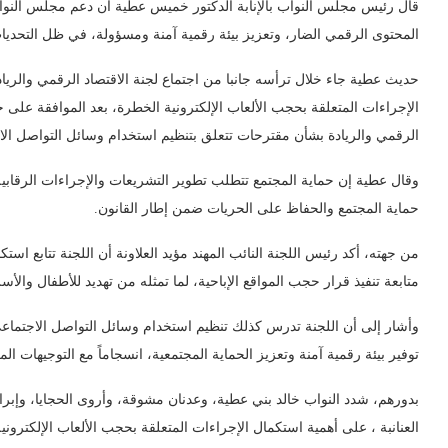
قال رئيس مجلس النواب بالإنابة الدكتور خميس عطية ان دعم مجلس النوا
المحتوى الرقمي الضار، وتعزيز بيئة رقمية آمنة ومسؤولة، في ظل التحديا
حديث عطية جاء خلال ترأسه جانبا من اجتماع لجنة الاقتصاد الرقمي والريادة
الإجراءات المتعلقة بحجب الألعاب الإلكترونية الخطرة، بعد الموافقة على ح
الرقمي والريادة بشأن مقترحات تتعلق بتنظيم استخدام وسائل التواصل الاج
وقال عطية إن حماية المجتمع تتطلب تطوير التشريعات والإجراءات الرقابية
حماية المجتمع والحفاظ على الحريات ضمن إطار القانون.
من جهته، أكد رئيس اللجنة النائب المهند مؤيد العلاونة أن اللجنة تتابع اس
متابعة تنفيذ قرار حجب المواقع الإباحية، لما تمثله من تهديد للأطفال والأس
وأشار إلى أن اللجنة تدرس كذلك تنظيم استخدام وسائل التواصل الاجتما
توفير بيئة رقمية آمنة وتعزيز الحماية المجتمعية، انسجاماً مع التوجيهات ا
بدورهم، شدد النواب خالد بني عطية، وعدنان مشوقة، وأروى الحجايا، وإبراهي
العنانبة ، على أهمية استكمال الإجراءات المتعلقة بحجب الألعاب الإلكترو