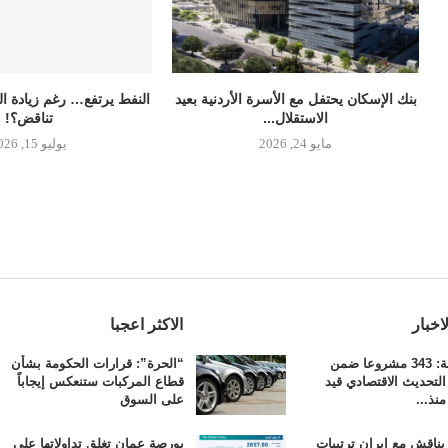
بنك الإسكان يحتفل مع الأسرة الأردنية بعيد
النفط يرتفع… رغم زيادة 
الاستقلال...
تناقض؟!
مايو 24, 2026
يوليو 15, 2026
اخبار
الاكثر اعجبا
الحكومة: 343 مشروعا ضمن
“الحرة”: قرارات الحكومة بشأن
التحديث الاقتصادي قيد
قطاع المركبات ستنعكس إيجاباً
منذ...
على السوق
يناقش مع إيران ترتيبات
بورصة عمان تغلق تداولاتها على