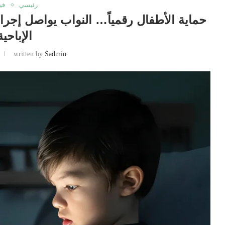
رئيسي
في
حماية الأطفال رقمياً… النواب يواصل إجر
الإباحية
written by
Sadmin