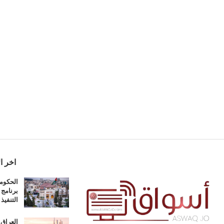
اخر ال
برنامج 
التنفيذ 
العراق 