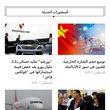
المنشورات الحديثة
توسع حجم التجارة الخارجية
“بورشه” تتكبد خسائر بـ2.2
للصين في تموز 19.2بالمئة
مليار يورو بعد خفض قيمة
استثماراتها في “فولكس
أغسطس 7, 2026
فاغن”
أغسطس 7, 2026