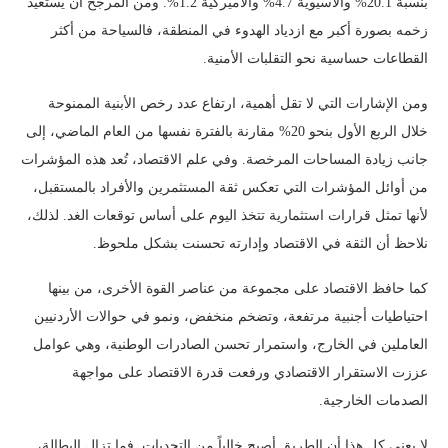
بنسبة 20.1% والآسيوية 4.7% والأميركية 1.2%. ومن المرجح أن يستعيد
زخمه بصورة أكبر مع ازدياد الهدوء في المنطقة، فالسياحة من أكثر
القطاعات حساسية نحو التقلبات الأمنية.
ومن الإشارات التي لا تقل أهمية، ارتفاع عدد رخص الأبنية الممنوحة
خلال الربع الأول بنحو 20% مقارنة بالفترة نفسها من العام الماضي، إلى
جانب زيادة المساحات المرخصة. وفي علم الاقتصاد، تُعد هذه المؤشرات
من أوائل المؤشرات التي تعكس ثقة المستثمرين والأفراد بالمستقبل،
لأنها تمثل قرارات استثمارية تتخذ اليوم على أساس توقعات الغد. لذلك،
نلاحظ أن الثقة في الاقتصاد وإدارته تحسنت بشكل ملحوظ.
كما حافظ الاقتصاد على مجموعة من عناصر القوة الأخرى، من بينها
احتياطيات أجنبية مرتفعة، وتضخم منخفض، ونمو في حوالات الأردنيين
العاملين في الخارج، واستمرار تحسن الصادرات الوطنية، وهي عوامل
عززت الاستقرار الاقتصادي ورفعت قدرة الاقتصاد على مواجهة
الصدمات الخارجية.
لا يعني كل هذا أن الطريق أصبح خالياً من التحديات. فما تزال البطالة،