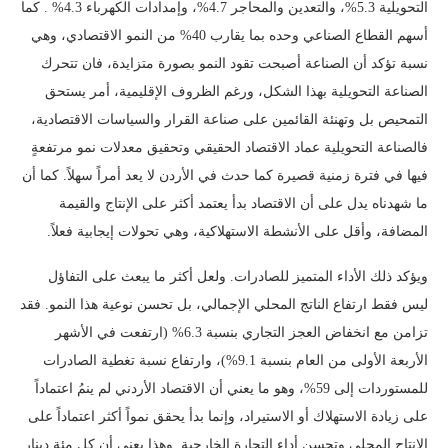
التحويلية 5.3%، والتعدين والمحاجر 4.7%، وإمدادات الكهرباء 4.3% . كما
أسهم القطاع الصناعي وحده بما يقارب 40% من النمو الاقتصادي، وهي
نسبة تؤكد أن الصناعة أصبحت تقود النمو بصورة متزايدة، فان تتحرك
الصناعة التحويلية بهذا الشكل، ورغم الظروف الإقليمية، أمر يستحق
التمحيص بل وتهنئة القائمين على صناعة القرار والسياسات الاقتصادية،
فالصناعة التحويلية عماد الاقتصاد الحقيقي وتحقيق معدلات نمو مرتفعةٍ
فيها في فترة زمنية قصيرة كما حدث في الأردن لا يعد أمراً سهلاً. كما أن
ما شهدناه يدل على أن الاقتصاد بدأ يعتمد أكثر على الإنتاج والقيمة
المضافة، وأقل على الأنشطة الاستهلاكية، وهي تحولات إيجابية فعلاً.
ويؤكد ذلك الأداء المتميز للصادرات. ولعل أكثر ما يبعث على التفاؤل
ليس فقط ارتفاع الناتج المحلي الإجمالي، بل تحسن نوعية هذا النمو. فقد
تزامن مع انخفاض العجز التجاري بنسبة 6.3% (ارتفعت في الأشهر
الأربعة الأولى من العام بنسبة 9.1%)، وارتفاع نسبة تغطية الصادرات
للمستوردات إلى 59%، وهو ما يعني أن الاقتصاد الأردني لم ينمُ اعتماداً
على زيادة الاستهلاك أو الاستيراد، وإنما بدأ يحقق نمواً أكثر اعتماداً على
الإنتاج المحلي وتحسن أداء التجارة الخارجية. وهذا يعني أن كل مئة دينار