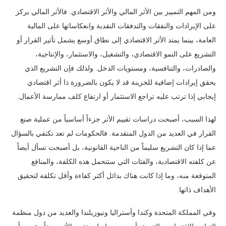
ومن المهم التمييز بين الأثر المالي والأثر الاقتصادي. فالأثر المالي يركز
على الإيرادات والنفقات والتدفقات النقدية وانعكاساتها على المالية
العامة، بينما يمتد الأثر الاقتصادي إلى نطاق أوسع يشمل تأثير القرار أو
التشريع على النمو الاقتصادي، والتشغيل، والاستثمار، والإنتاجية،
والصادرات، والتنافسية، ومستويات الدخل. ولذلك فإن التشريع الذي
يحقق إيرادات إضافية للخزينة قد لا يكون بالضرورة ذا أثر اقتصادي
إيجابي إذا ترتب عليه تراجع الاستثمار أو ارتفاع كلف ممارسة الأعمال.
لهذا السبب، أصبحت دراسات تقييم الأثر جزءاً أساسياً من عملية صنع
القرار في العديد من الدول المتقدمة. فالحكومات لم تعد تكتفي بالسؤال
عما إذا كان التشريع سليماً من الناحية القانونية، بل أصبحت تسأل أيضاً
عن كلفته الاقتصادية، والفئات التي ستتحمل هذه الكلفة، والمنافع
المتوقعة منه، وما إذا كانت هناك بدائل أكثر كفاءة وأقل تكلفة لتحقيق
الأهداف ذاتها.
وفي المملكة المتحدة وكندا وأستراليا ونيوزيلندا والعديد من دول منظمة