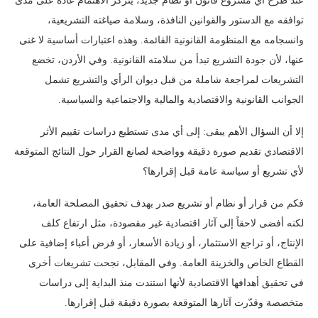
عند طرح أي مشروع قانون أو نظام جديد، يتركز الاهتمام عادة على مدى
توافقه مع الدستور والقوانين النافذة، وسلامة صياغته التشريعية،
وانسجامه مع المنظومة القانونية القائمة. وهذه اعتبارات أساسية لا غنى
عنها، لأن جودة التشريع تبدأ من سلامته القانونية. وفي الأردن، تخضع
التشريعات لمراجعة شاملة من قبل ديوان الرأي والتشريع تشمل
الجوانب القانونية والاقتصادية والمالية والاجتماعية والسياسية.
إلا أن السؤال الأهم يبقى: إلى أي مدى تستطيع دراسات تقييم الأثر
الاقتصادي تقديم صورة دقيقة وواضحة لصانع القرار حول النتائج المتوقعة
لأي تشريع أو سياسة عامة قبل إقرارها؟
فكم من قرار أو نظام أو تشريع صدر بهدف تحقيق المصلحة العامة،
لكنه أفضى لاحقاً إلى آثار اقتصادية غير مقصودة، مثل ارتفاع كلف
الإنتاج، أو تراجع الاستثمار، أو زيادة الأسعار، أو فرض أعباء إضافية على
القطاع الخاص والخزينة العامة. وفي المقابل، نجحت تشريعات أخرى
في تحقيق أهدافها الاقتصادية لأنها استندت منذ البداية إلى دراسات
متخصصة وقدّرت آثارها المتوقعة بصورة دقيقة قبل إقرارها.