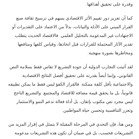
وقدرة على تحقيق أهدافها.
كما أن تعزيز دور تقييم الأثر الاقتصادي يسهم في ترسيخ ثقافة صنع
القرار المبني على الأدلة والبيانات، بدلاً من الاعتماد على التقديرات أو
الاجتهادات غير المدعومة بالتحليل العلمي. فالاقتصاد الحديث يتطلب
تقدير الآثار المحتملة للقرارات قبل اتخاذها، وقياس كلفها ومنافعها
ومخاطرها بصورة منهجية.
لقد أثبتت التجارب الدولية أن جودة التشريع لا تقاس فقط بسلامة النص
القانوني، وإنما أيضاً بقدرته على تحقيق أفضل النتائج الاقتصادية
والاجتماعية بأقل كلفة ممكنة. فالقرار الكفؤ ليس فقط ما يمكن تطبيقه
قانونياً، بل ما يحقق قيمة مضافة للاقتصاد والمجتمع. والتشريع الناجح
ليس مجرد نص مكتوب بإتقان، بل أداة فعالة تدعم النمو والاستثمار
وتعزز التنافسية وتحسن حياة المواطنين.
ومن هنا، فإن التحدي في المرحلة المقبلة لا يتمثل في إقرار المزيد من
التشريعات فحسب، بل في ضمان أن تكون هذه التشريعات مدعومة