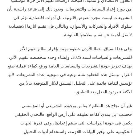
التعاون الاقتصادي والتنمية، أصبحت دراسات تقييم الأثر جزءاً مؤسسياً
من دورة إعداد السياسات والتشريعات. ويعود ذلك إلى قناعة راسخة بأن
التشريعات ليست مجرد نصوص قانونية، بل أدوات اقتصادية تؤثر في
سلوك الأفراد والشركات والأسواق، وبالتالي فإن تقييم آثارها الاقتصادية
لا يقل أهمية عن تقييم سلامتها القانونية.
وفي هذا السياق، خطا الأردن خطوة مهمة بإقرار نظام تقييم الأثر
للتشريعات والسياسات لسنة 2025، وإنشاء وحدة متخصصة لتقييم الأثر،
بهدف تعزيز جودة التشريعات والسياسات العامة ورفع كفاءة عملية صنع
القرار. وتمثل هذه الخطوة نقلة نوعية في منهجية إعداد التشريعات، لأنها
تؤسس لثقافة قائمة على التحليل المسبق للآثار المتوقعة بدلاً من
الاكتفاء بردود الفعل بعد التطبيق.
غير أن نجاح هذا النظام لا يقاس بوجوده التشريعي أو المؤسسي
فحسب، بل بمدى كفاءة تطبيقه على أرض الواقع. فالتحدي الحقيقي
يكمن في جودة الدراسات التي سيتم إعدادها، وفي قدرة الجهات
الحكومية على توفير البيانات اللازمة، واستخدام أدوات التحليل