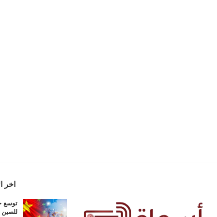
اخر ال
توسع حج
للصين في تم