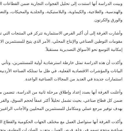
وبينت الدراسة أنها استندت إلى تحليل الفجوات التجارية ضمن القطاعات ال
والهندسية، والعلاجية، والكيماوية، والبلاستيكية، والجلدية والمحيكات، والتعد
والورق والكرتون.
وأشارت الغرفة إلى أن أكبر الفرص الاستثمارية تتركز في المنتجات التي ت
مقومات التوطين الصناعي والإنتاج المحلي، الأمر الذي يتيح للمستثمرين 
إمكانية التوسع نحو الأسواق التصديرية مستقبلاً.
وأكدت أن هذه الدراسة تمثل خارطة استرشادية أولية للمستثمرين، وتأتي ض
البيانات والمؤشرات الاقتصادية الفعلية، في ظل ما تمتلكه الصناعة الأردن
استثمارات جديدة في العديد من المجالات الصناعية الواعدة.
وأعلنت الغرفة أنها بصدد إعداد وإطلاق مرحلة ثانية من الدراسة، تتضمن م
ضمن كل قطاع صناعي، بحيث تشمل تحليلاً أكثر عمقاً لحجم السوق، والفرص 
بهدف توفير مرجع عملي ومتكامل للمستثمرين المحليين والأجانب الراغبين 
وأكدت الغرفة أنها ستواصل العمل مع مختلف الجهات الحكومية والقطاع ا
صناعية منتجة تسهم في خلق فرص العمل، وتعزيز الصادرات الوطنية، وتح