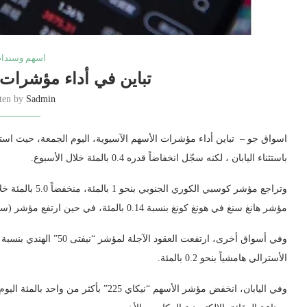
اسهم وسندا
تباين في أداء مؤشرات 
tten by
Sadmin
اسواق جو – تباين أداء مؤشرات الأسهم الآسيوية، اليوم الجمعة، حيث استق
باستثناء اليابان ، لكنه سجّل انخفاضاً قدره 0.4 بالمئة خلال الأسبوع.
وتراجع مؤشر كوسبي
مؤشر هانغ سنغ في هونغ كونغ بنسبة 0.14 بالمئة، في حين ارتفع مؤشر (سي أس آي 300) في البر الرئيسي الصيني بنسبة 0.28 بالمئة.
الأسترالي هامشياً بنحو 0.2 بالمئة.
وفي اليابان، انخفض ‌مؤشر الأسهم “نيكاي 