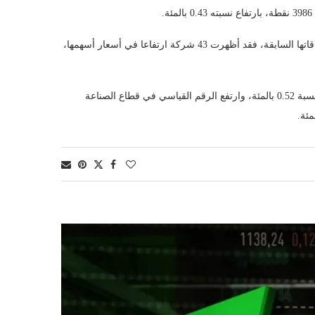
.
وبمقارنة أسعار الإغلاق للشركات المتداولة والبالغ عددها 100 شركة مع إغلاقاتها السابقة، فقد أظهرت 43 شركة ارتفاعا في أسعار أسهمها،
أما على المستوى القطاعي، فقد ارتفع الرقم القياسي في القطاع المالي بنسبة 0.52 بالمئة، وارتفع الرقم القياسي في قطاع الصناعة