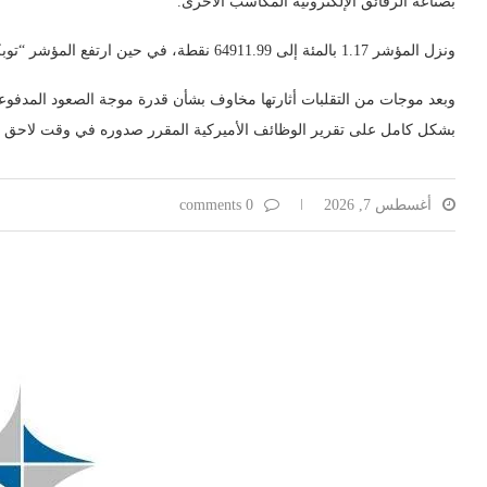
بصناعة الرقائق الإلكترونية المكاسب الأخرى.
ونزل المؤشر 1.17 بالمئة إلى 64911.99 ​نقطة، في حين ارتفع المؤشر “توبكس” ‌الأوسع نطاقًا قليلًا 0.04 بالمئة إلى 4057.47 نقطة.
وبعد موجات من التقلبات أثارتها مخاوف بشأن قدرة موجة الصعود المدفوعة
بشكل كامل على تقرير الوظائف الأميركية المقرر صدوره في وقت لاحق اليو
أغسطس 7, 2026
0 comments