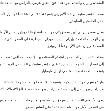
المتحدة وإيران والتقدم نحو إعادة فتح مضيق هرمز، بالتزامن مع متابعة نتا
خلال الجلستين السابقتين.
وقال مصدر إيراني كبير ومسؤولان من المنطقة لوكالة رويترز أمس الأربعاء إ
بين الولايات المتحدة وإيران سيمنح طهران السيطرة على السفن التي تدخل 
المقدمة لإيران حتى الآن، وفقاً لـ”رويترز”.
وظلت نتائج الشركات محور اهتمام المستثمرين، إذ رفع المحللون توقعات الأ
بتوقعات بلغت نحو 12.5% في أوائل مايو/أيار.
مليارات يورو ليصل إلى خمسة مليارات يورو. كما صعد قطاع الاتصالات الأوروبي
في النصف الأول من العام بنسبة 7% على أساس سنوي.