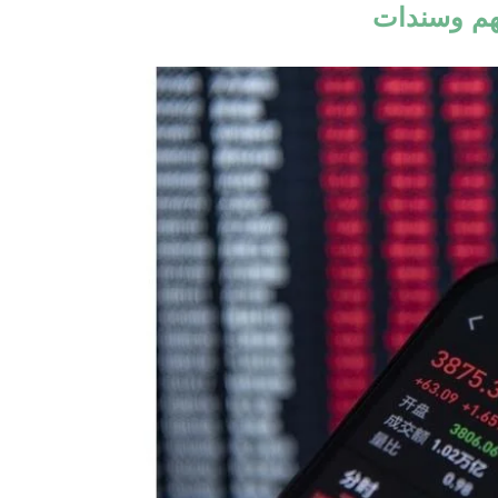
م وسندات