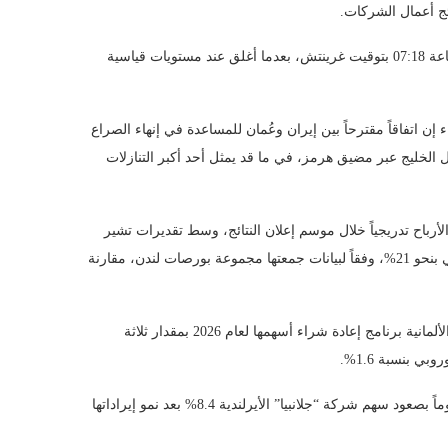
ئج أعمال الشركات.
وصعد مؤشر ستوكس 600 الأوروبي بنسبة 0.4% إلى 660 نقطة بحلول الساعة 07:18 بتوقيت غرينتش، بعدما أغلق عند مستويات قياسية
ن اتفاقاً مقترحاً بين إيران وعُمان للمساعدة في إنهاء الصراع
الخليج عبر مضيق هرمز، في ما قد يمثل أحد أكبر التنازلات
رباح تدريجياً خلال موسم إعلان النتائج، وسط تقديرات تشير
إلى نمو أرباح الشركات المدرجة على مؤشر ستوكس 600 خلال الربع الثاني بنحو 21%، وفقاً لبيانات جمعتها مجموعة بورصات لندن، مقارنة
وارتفع سهم “دويتشه تيليكوم” بنسبة 5.5% بعدما وسعت شركة الاتصالات الألمانية برنامج إعادة شراء أسهمها لعام 2026 بمقدار ثلاثة
 بنسبة 1.6%.
وفي الأسواق القطاعية، ارتفع مؤشر الأغذية والمشروبات بنسبة 1%، مدعوماً بصعود سهم شركة “جلانبيا” الأيرلندية 8.4% بعد نمو إيراداتها