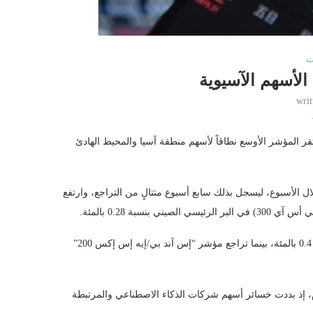
ت
الأسهم الآسيوية
wri
ر المؤشر الأوسع نطاقاً لأسهم منطقة آسيا والمحيط الهادئ
 الكوري الجنوبي بنحو 1 بالمئة، منخفضاً 5.0 بالمئة خلال الأسبوع، ليسجل بذلك سابع أسبوع متتالٍ من التراجع، وارتفع
وفي أسواق أخرى، ارتفعت العقود الآجلة لمؤشر “نيفتى 50” الهندي بنسبة 0.4 بالمئة، بينما تراجع مؤشر “إس آند بي/إيه إس إكس 200”
225” بأكثر من واحد بالمئة اليوم، إذ بددت خسائر أسهم شركات الذكاء الاصطناعي والمرتبطة