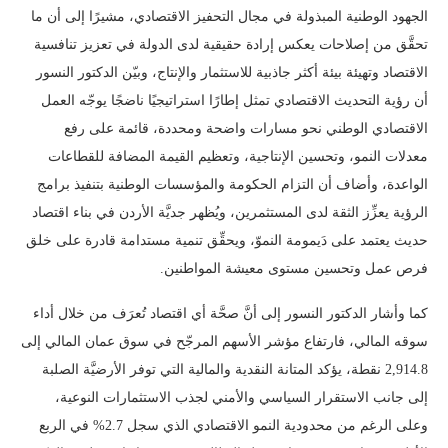
الجهود الوطنية المبذولة في مجال التحفيز الاقتصادي، مشيرًا إلى أن ما
تحقَّق من إصلاحات يعكس إرادة حقيقية لدى الدولة في تعزيز تنافسية
الاقتصاد وتهيئة بيئة أكثر جاذبية للاستثمار والإنتاج، وبيّن الدكتور النسور
أن رؤية التحديث الاقتصادي تمثل إطارًا استراتيجيًا ناضجًا يوجّه العمل
الاقتصادي الوطني نحو مسارات واضحة ومحددة، قائمة على رفع
معدلات النمو، وتحسين الإنتاجية، وتعظيم القيمة المضافة للقطاعات
الواعدة، وأضاف أن التزام الحكومة والمؤسسات الوطنية بتنفيذ برامج
الرؤية يعزِّز الثقة لدى المستثمرين، ويُظهر جديَّة الأردن في بناء اقتصاد
حديث يعتمد على دَيمومة النموّ، ويحقِّق تنمية مستدامة قادرة على خلق
فرص عمل وتحسين مستوى معيشة المواطنين.
كما وأشار الدكتور النسور إلى أنَّ صحَّة أي اقتصاد تُعرَف من خلال أداء
سوقه المالي، فارتفاع مؤشر الأسهم المرجّح في سوق عمان المالي إلى
2,914.8 نقطة، يؤكد المتانة النقدية والمالية التي توفر الأرضيَّة الصلبة
إلى جانب الاستقرار السياسي والأمني لجذب الاستثمارات النوعية،
وعلى الرغم من محدودية النمو الاقتصادي الذي سجل 2.7% في الربع