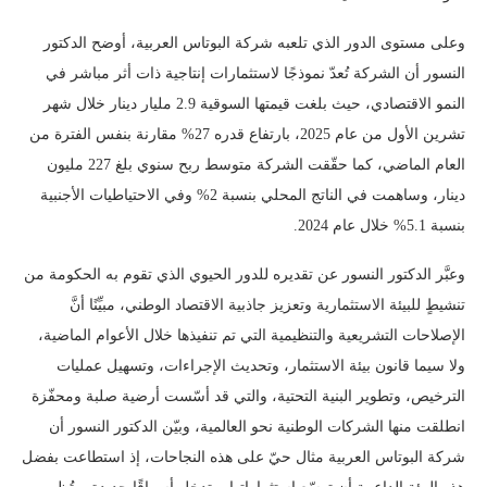
وعلى مستوى الدور الذي تلعبه شركة البوتاس العربية، أوضح الدكتور
النسور أن الشركة تُعدّ نموذجًا لاستثمارات إنتاجية ذات أثر مباشر في
النمو الاقتصادي، حيث بلغت قيمتها السوقية 2.9 مليار دينار خلال شهر
تشرين الأول من عام 2025، بارتفاع قدره 27% مقارنة بنفس الفترة من
العام الماضي، كما حقّقت الشركة متوسط ربح سنوي بلغ 227 مليون
دينار، وساهمت في الناتج المحلي بنسبة 2% وفي الاحتياطيات الأجنبية
بنسبة 5.1% خلال عام 2024.
وعبَّر الدكتور النسور عن تقديره للدور الحيوي الذي تقوم به الحكومة من
تنشيطٍ للبيئة الاستثمارية وتعزيز جاذبية الاقتصاد الوطني، مبيِّنًا أنَّ
الإصلاحات التشريعية والتنظيمية التي تم تنفيذها خلال الأعوام الماضية،
ولا سيما قانون بيئة الاستثمار، وتحديث الإجراءات، وتسهيل عمليات
الترخيص، وتطوير البنية التحتية، والتي قد أسّست أرضية صلبة ومحفّزة
انطلقت منها الشركات الوطنية نحو العالمية، وبيّن الدكتور النسور أن
شركة البوتاس العربية مثال حيّ على هذه النجاحات، إذ استطاعت بفضل