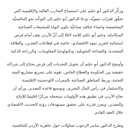
وركَّز الدكتور أبو حلتم على استنساخ التجارب العالية والإقليمية التي
تحقِّق قفزات تنمويَّة، ودعا الدكتور أبو حلتم إلى التوجُّه نحو التنافسيَّة
المتخصصة وانشاء عناقيد صناعيَّة تكون كنواة للمجمعات الصناعية
المتكاملة، وختم أبو حلتم كلامه لافتًا إلى أنَّ الأردن يقف أمام فرص
استثنائية لتعزيز نموه الاقتصادي، خاصة في قطاعات التعدين، والطاقة
المتجددة، والصناعة التحويلية، وتكنولوجيا المعلومات، والزراعة الذكية.
وأوضح الدكتور أبو حلتم أن تحويل التحديات إلى فرص يحتاج إلى شراكة
حقيقية بين الحكومة والقطاع الخاص، تقوم على تسريع مشاريع البنية
التحتية، وربط المناطق الصناعية بالممرات اللوجستية الإقليمية،
والاستثمار في رأس المال البشري، وتوسيع قاعدة التصدير، ورأى أن
نجاح الأردن في تطبيق هذه الأولويات سيجعله مركزًا إقليميًا للإنتاج
والتصدير، ويعزز قدرته على تحقيق مستهدفات رؤية التحديث الاقتصادي
خلال العقد القادم.
وطرح الدكتور سامر الرجوب تساؤلات حول جاهزية الأردن للتنافسية