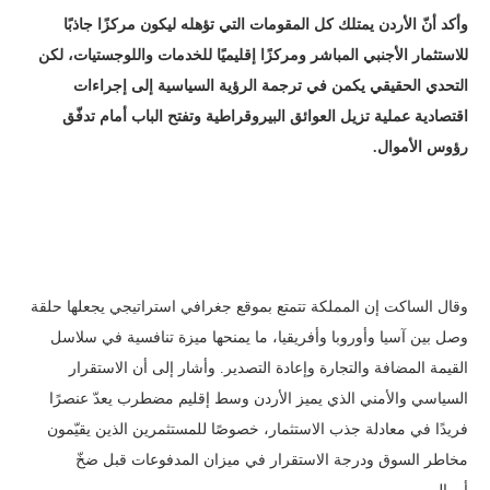
وأكد أنّ الأردن يمتلك كل المقومات التي تؤهله ليكون مركزًا جاذبًا
للاستثمار الأجنبي المباشر ومركزًا إقليميًا للخدمات واللوجستيات، لكن
التحدي الحقيقي يكمن في ترجمة الرؤية السياسية إلى إجراءات
اقتصادية عملية تزيل العوائق البيروقراطية وتفتح الباب أمام تدفّق
رؤوس الأموال
.
وقال الساكت إن المملكة تتمتع بموقع جغرافي استراتيجي يجعلها حلقة
وصل بين آسيا وأوروبا وأفريقيا، ما يمنحها ميزة تنافسية في سلاسل
القيمة المضافة والتجارة وإعادة التصدير. وأشار إلى أن الاستقرار
السياسي والأمني الذي يميز الأردن وسط إقليم مضطرب يعدّ عنصرًا
فريدًا في معادلة جذب الاستثمار، خصوصًا للمستثمرين الذين يقيّمون
مخاطر السوق ودرجة الاستقرار في ميزان المدفوعات قبل ضخّ