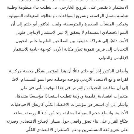
الاستثمار لا يقتصر على الترويج الخارجي، بل يتطلب بناء منظومة وطنية
شاملة تشمل الرقمنة، وتسريع الموافقات، ومعالجة المعيقات التمويلية،
وتمكين المنشآت الصغيرة والمتوسطة، ولفت الدكتور أبو حلتم إلى أن
النمو الاقتصادي المستدام لا يتحقق إلا عبر الاستثمار الإنتاجي طويل
الأمد، داعيًا إلى شراكة حقيقية بين القطاعين العام والخاص لتحويل
التحديات إلى فرص تنموية تعزّز مكانة الأردن كوجهة جاذبة للاستثمار
الإقليمي والدولي.
وأضاف الدكتور إياد أبو حلتم قائلًا أن هذا المؤتمر يشكّل محطة مركزية
لقراءة واقع الاقتصاد الأردني وتوجيه بوصلته نحو النمو المستدام، لافتًا
إلى أن مناقشة التحديات والفرص في هذا التوقيت تأتي في ظل
متغيرات اقتصادية إقليمية ودولية تتطلب استعدادًا مؤسسيًا متقدمًا،
وأشار إلى أن استعراض مؤشرات الاقتصاد الكلّي كارتفاع الاحتياطيات
الأجنبية، واتساع حجم السيولة المحلية، وتحسّن أداء البورصة، يساعد
صُنّاع القرار على بناء تصوّر واقعي حول مسار الإصلاح الاقتصادي وقدرته
على تعزيز ثقة المستثمرين ودعم الاستقرار الاقتصادي الكلّي.