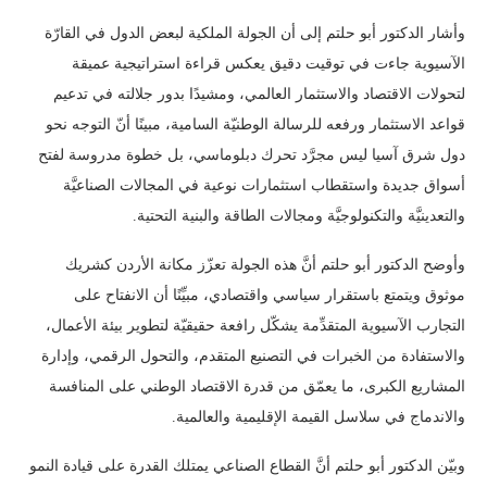
وأشار الدكتور أبو حلتم إلى أن الجولة الملكية لبعض الدول في القارّة
الآسيوية جاءت في توقيت دقيق يعكس قراءة استراتيجية عميقة
لتحولات الاقتصاد والاستثمار العالمي، ومشيدًا بدور جلالته في تدعيم
قواعد الاستثمار ورفعه للرسالة الوطنيّة السامية، مبينًا أنّ التوجه نحو
دول شرق آسيا ليس مجرَّد تحرك دبلوماسي، بل خطوة مدروسة لفتح
أسواق جديدة واستقطاب استثمارات نوعية في المجالات الصناعيَّة
والتعدينيَّة والتكنولوجيَّة ومجالات الطاقة والبنية التحتية.
وأوضح الدكتور أبو حلتم أنَّ هذه الجولة تعزّز مكانة الأردن كشريك
موثوق ويتمتع باستقرار سياسي واقتصادي، مبيِّنًا أن الانفتاح على
التجارب الآسيوية المتقدِّمة يشكّل رافعة حقيقيّة لتطوير بيئة الأعمال،
والاستفادة من الخبرات في التصنيع المتقدم، والتحول الرقمي، وإدارة
المشاريع الكبرى، ما يعمّق من قدرة الاقتصاد الوطني على المنافسة
والاندماج في سلاسل القيمة الإقليمية والعالمية.
وبيّن الدكتور أبو حلتم أنَّ القطاع الصناعي يمتلك القدرة على قيادة النمو