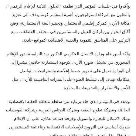
وأكدوا في جلسات المؤتمر الذي نظمته “الحلول الذكية للإعلام الرقمي”،
بالتعاون مع شركاء استراتيجيين، أهمية المؤتمر كونه يهدف إلى تعزيز
مكانة الأردن كمركز إقليمي للاستثمار، وتحفيز البيئة الاستثمارية، وفتح
آفاق الحوار بين أركان العمل والمستثمرين في مختلف القطاعات، مع
التركيز على المناطق التنموية والعقبة الاقتصادية كمواقع جاذبة.
وأكد أمين عام وزارة الاتصال الحكومي الدكتور زيد النوايسة، دور الإعلام
المحوري في تشكيل صورة الأردن كوجهة استثمارية جاذبة، مشيرا إلى
أن الوزارة تعمل على تطوير خطط إعلامية واستراتيجيات تواصل
متكاملة تهدف إلى تسليط الضوء على الميزات التنافسية للأردن، مثل
الأمن والاستقرار والتشريعات المحفزة.
وشدد في المؤتمر الذي جاء برعاية من سلطة منطقة العقبة الاقتصادية
الخاصّة وشركة تطوير العقبة وشركة البوتاس العربية وشركة الفوسفات
وبنك الاسكان للتجارة والتمويل وغرفة صناعة عمّان، على أن الإعلام
شريك أساسي في الترويج للإصلاحات الاقتصادية وبناء ثقة المستثمرين
من خلال نقل قصص النجاح بشفافية ومصداقية.