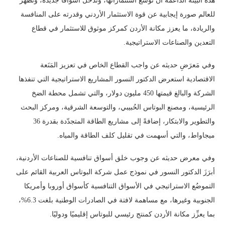
هذه البيئة الداعمة أن توسّع استثماراتها، وتدخل أسواقًا جديدة، وتُظهر
للعالم صورة إيجابية عن قوة الاستثمار الأردني وقدرته على المنافسة
والريادة، ما يعزز مكانة الأردن كمركز موثوق للاستثمار في قطاع
التعدين والصناعات الاستراتيجية.
وفي مَعرَضِ حديثه عن واجب القطاع الخاص في تعزيز المَنَعة
الاقتصادية استعرض الدكتور النسور المشاريع الاستراتيجية التي تنفذها
الشركة والبالغ قيمتها 450 مليون دولار، والتي تشمل محطة الضخ
الرئيسية، ومصنع البوتاس الحُبيبي، والتوسعة الشرقية، ومركز البحث
والتطوير والابتكار، إضافةً إلى مشاريع الطاقة المتجدّدة بقدرة 36
ميجاواط، والتي أسهمت في تقليل كلف الطاقة والمياه.
وفي معرض حديثه عن وجوب خلق أسواق تنافسية للصناعات الأردنية،
أبرَزَ الدكتور النسور في نموذج عمل شركة البوتاس العربية القائم على
التموضُع الاستراتيجي في الأسواق التنافسية كأسواق أوروبا وأمريكا
الجنوبية وغيرها، مع مساهمة لافتة في الصادرات الوطنية بلغت 6.3%،
بما يعزِّز مكانة الأردن كمنتج رئيسي للبوتاس إقليميًا ودوليًا.