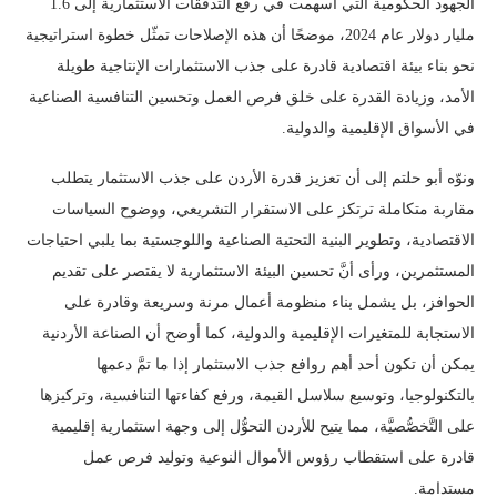
الجهود الحكومية التي أسهمت في رفع التدفقات الاستثمارية إلى 1.6
مليار دولار عام 2024، موضحًا أن هذه الإصلاحات تمثّل خطوة استراتيجية
نحو بناء بيئة اقتصادية قادرة على جذب الاستثمارات الإنتاجية طويلة
الأمد، وزيادة القدرة على خلق فرص العمل وتحسين التنافسية الصناعية
في الأسواق الإقليمية والدولية.
ونوّه أبو حلتم إلى أن تعزيز قدرة الأردن على جذب الاستثمار يتطلب
مقاربة متكاملة ترتكز على الاستقرار التشريعي، ووضوح السياسات
الاقتصادية، وتطوير البنية التحتية الصناعية واللوجستية بما يلبي احتياجات
المستثمرين، ورأى أنَّ تحسين البيئة الاستثمارية لا يقتصر على تقديم
الحوافز، بل يشمل بناء منظومة أعمال مرنة وسريعة وقادرة على
الاستجابة للمتغيرات الإقليمية والدولية، كما أوضح أن الصناعة الأردنية
يمكن أن تكون أحد أهم روافع جذب الاستثمار إذا ما تمَّ دعمها
بالتكنولوجيا، وتوسيع سلاسل القيمة، ورفع كفاءتها التنافسية، وتركيزها
على التَّخصُّصيَّة، مما يتيح للأردن التحوُّل إلى وجهة استثمارية إقليمية
قادرة على استقطاب رؤوس الأموال النوعية وتوليد فرص عمل
مستدامة.