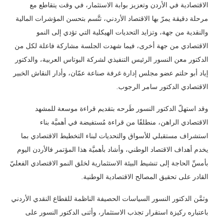
الاقتصادية في الأردن وتعزيز بوابة الاستثمار، في وقت يتقاطع مع
مرحلة دقيقة يمرّ بها الاقتصاد الأردني، تتَّسم بتحسن المؤشرات المالية
والنقدية من جهة، وتزايد التحديات الهيكلية التي تؤدي إلى النمو
الاقتصادي من جهة أخرى، فيما شهدت الجلسة مشاركة فاعلة لكل من
الدكتور معن النسور الرئيس التنفيذي لشركة البوتاس العربية، والدكتور
إياد أبو حلتم عضو مجلس إدارة غرفة صناعة عمّان، وأدار النقاش الخبير
الاقتصادي الدكتور سامر الرجوب.
وقد استهلّ الدكتور النسور طَرحه بتقديم قراءة موسعة للمشهد
الاقتصادي الراهن، منطلقًا من قراءة مُستفيضة في أهميَّة بناء
استشراف مستقبلي للأسواق والتحديات لبناء التخطيط الاقتصادي بما
يخدم أهداف الاقتصاد الوطني، وأشاد بأهميَّة هذا المؤتمر فالأردن اليوم
بأمسِّ الحاجة إلى تنشيط البيئة الاستثمارية لخلق النمو الاقتصادي الفعليّ
القادر على تحقيق المصالح الاقتصادية الوطنية.
وثمَّن الدكتور النسور السياسات الحصيفة الناظمة للقطاع النقدي الأردني
باعتباره ركيزة استقرار تجذب الاستثمار، وأثنى الدكتور النسور على