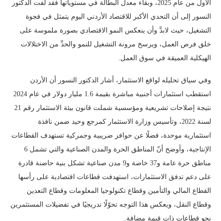
الأول من عام 2025، وبقاء معدل البطالة في مستوياتها فقد لفت الدكتور
النسور إلى أن التحدي الأكبر للاقتصاد الأردني اليوم يتمثل في فجوة
التشغيل، حيث لابدَّ وأن ينعكس النمو الاقتصادي بصورة ملموسة على
خلق فرص العمل، ويرسخ مرونة التشغيل للنمو والحدِّ من الاختلالات
الهيكلية العميقة في سوق العمل.
وفي سياق تحليله لواقع الاستثمار، أشار الدكتور النسور أن الأردن
استقطب استثمارات أجنبية مباشرة بقيمة 1.6 مليار دولار في عام 2024
نتيجة إصلاحات تشريعية ومؤسسية شملت قانون بيئة الاستثمار رقم 21
لسنة 2022، وتأسيس وزارة الاستثمار كمرجع وحيد ضمن نافذة
استثمارية موحدة، فضلًا عن حوافز ضريبية وجمركية تستهدف القطاعات
الإنتاجية، وأوضح أنّ المناطق الحرة والمدن الصناعية والتي تشمل 6
مناطق حرة عامة و37 خاصة و9 مدن صناعية تشكل بنية حاضنة قادرة
على دعم تدفق الاستثمارات، استهدفت قطاعات اقتصادية على رأسها
القطاع المالي والتأمين وقطاع تكنولوجيا المعلومات وقطاع التعدين
وقطاع النقل، ويعكس هذا التوجه تحوّلًا تدريجيًا في تفضيلات المستثمرين
نحو قطاعات ذات قيمة مضافة.