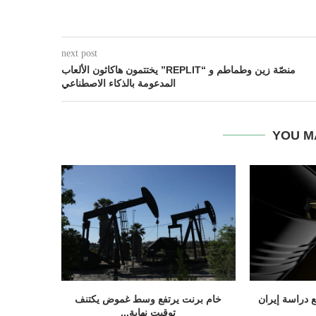
next post
منصّة زين وطماطم و “REPLIT” يختتمون هاكاثون الألعاب
المدعومة بالذكاء الاصطناعي
YOU M
لارات مع دراسة إيران
خام برنت يرتفع وسط غموض يكتنف
توقيت نهاية...