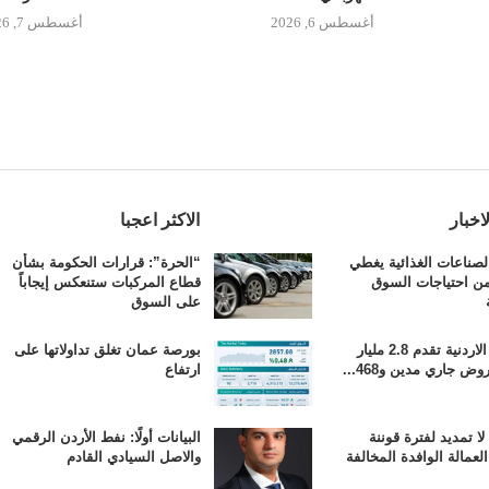
أغسطس 6, 2026
أغسطس 7, 2026
اخبار
الاكثر اعجبا
لصناعات الغذائية يغطي
“الحرة”: قرارات الحكومة بشأن
 من احتياجات السوق
قطاع المركبات ستنعكس إيجاباً
على السوق
البنوك الاردنية تقدم 2.8 مليار
بورصة عمان تغلق تداولاتها على
وض جاري مدين و468...
ارتفاع
لا تمديد لفترة قوننة
البيانات أولًا: نفط الأردن الرقمي
لعمالة الوافدة المخالفة
والاصل السيادي القادم