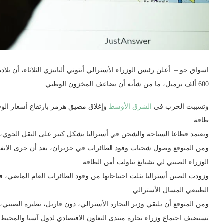
اسواق جو – أعلن رئيس الوزراء الأسترالي أنتوني ألبانيزي الثلاثاء، أن ب
600 ألف برميل، ما من شأنه أن يضاعف المخزون الوطني.
وتسببت الحرب في
الشرق الأوسط
وإغلاق مضيق هرمز بارتفاع أسعار الوقو
طاقة.
ويعتمد قطاعا السياحة والشحن في أستراليا بشكل كبير على النقل الجوي، وه
ومن المتوقع وصول شحنات وقود الطائرات في حزيران، بعد أن جرى الاتفا
الوزراء الصيني لي تشيانغ تناولت أمن الطاقة.
وزودت الصين أستراليا بثلث احتياجاتها من وقود الطائرات العام الماضي، 
الطبيعي المسال الأسترالي.
ومن المتوقع أن يلتقي وزير التجارة الأسترالي، دون فاريل، نظيره الصيني، و
تستضيف اجتماع وزراء تجارة منتدى التعاون الاقتصادي لدول آسيا والمحيط ا