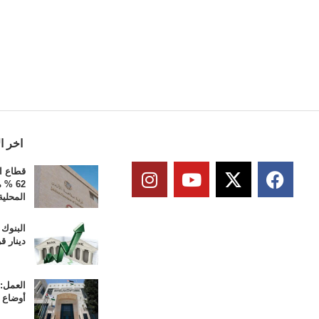
اخر ال
قطاع ا
62 %
المحلية
دينار قر
العمل: 
أوضاع ا