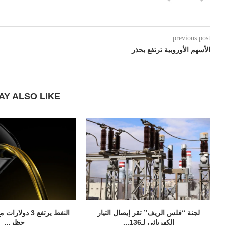
previous post
الأسهم الأوروبية ترتفع بحذر
AY ALSO LIKE
لجنة “فلس الريف” تقر إيصال التيار
النفط يرتفع 3 دو
الكهربائي لـ136...
حظر...