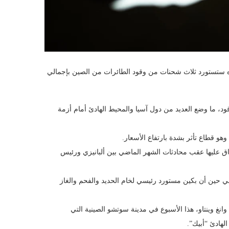
لاده ستستورد ثلاث شحنات من وقود الطائرات من الصين بإجمالي
د، ما وضع العديد من دول آسيا والمحيط الهادئ أمام أزمة
و قطاع تأثر بشدة بارتفاع الأسعار.
ق عليها عقب محادثات الشهر الماضي بين ألبانيزي ورئيس
في حين أن بكين مستورد رئيسي لخام الحديد والفحم والغاز
انغ وينتاو، هذا الأسبوع في مدينة سوتشو الصينية التي
لهادئ “أبيك”.