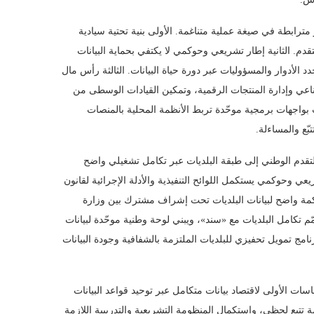
 مترابطة في صيغة عملية متناغمة. الأولى بنية تحتية سيادية
قدم. الثانية إطار تشريعي وحوكمي لا يكتفي بحماية البيانات
 الأدوار والمسؤوليات عبر دورة حياة البيانات. الثالثة رأس مال
اعي وإدارة المنتجات الرقمية، وتمكين القيادات الوسطى من
ات بواجهات برمجية موحّدة تربط الأنظمة المحلية بالمنصات
ّع والمساءلة.
 التقدم الوطني إلى طبقة البلديات عبر تكامل تشغيلي واضح
 وحوكمي يستكمل اللوائح التنفيذية والأدلة الإجرائية لقانون
حوكمة واضح لبيانات البلديات تحت إشراف مشترك بين وزارة
مّم تكامل البلديات مع «سند»، ويبني لوحة وطنية موحّدة لبيانات
امج تمويل تحفيزي للبلديات الملتزمة بالشفافية وجودة البيانات
 الأولى لاقتصاد بيانات متكامل عبر توحيد قواعد البيانات
مة تتبع لحظي، واستكمال المنظومة التشريعية والتدريبية اللازمة