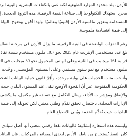
للأردن، بلد محدود الموارد الطبيعية لكنه غني بالكفاءات البشرية والبنية الرق
مجرد استهلاك التكنولوجيا إلى صناعة القيمة الرقمية. هذه الثروة الجديدة، إذ
المستدامة وتعزيز تنافسية الأردن إقليميًا وعالميًا. ولهذا أقول بوضوح: ال
إلى قيمة اقتصادية ملموسة.
رغم القفزات الواضحة في البنية الرقمية، ما يزال الأردن في مرحلة انتقال
مليون مستخدم مع نمو سنوي مستمر. وعلى المستوى المؤسسي، وحّدت الحك
الحكومية المفتوحة. غير أنّ الفجوة الأوضح تبقى عند المستوى البلدي حيث ت
والإنفاق ومؤشرات الأداء، ويظل التكامل مع «سند» غير مكتمل، ما يكشف عن
الإدارات المحلية. باختصار، تحقق تقدّم وطني معتبر، لكن تحويله إلى قيمة
البلديات حيث تُقدَّم الخدمة ويُبنى الانطباع العام.
وليست هذه استعارة إنشائية؛ فالبيانات نفط رقمي بمعنى أنها أصل سيادي ت
كان النفط يُستخرج من باطن الأرض ليغذي المصانع والمركبات، فإن البيان