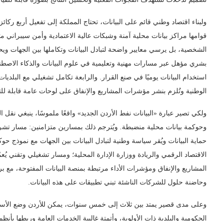
ولبناء اقتصاد وطني قائم على البيانات، تحتاج المملكة إلى تفعيل أربع ركائز
قوامها مراكز بيانات محلية آمنة وشبكات عالية الاعتمادية وأمن سيبراني مت
الشخصية، بل يرسي معايير واضحة لتبادل البيانات وتكاملها بين الجهات ويحدد
بشري مؤهل عبر مسارات مهنية وتعليمية في علوم البيانات والذكاء الاصطن
استخدام البيانات يوميًا في صنع القرار. والرابعة تكامل تشغيلي مع البلدي
الوطنية وتُلزم بنشر مؤشرات المشاريع والإنفاق على لوحات عامة قابلة للتتب
ولكي تصير عبارة «البيانات نفط الأردن الجديد» واقعًا ملموسًا، ينبغي نقل
وحوكمة بيانات محلية منضبطة. ويُترجم ذلك بمسارين متزامنين: مسار تشريعي
حماية البيانات ويُقر سياسة وطنية لتبادل البيانات بين الجهات مع نموذج 
الاقتصاد الرقمي والريادة ووزارة الإدارة المحلية؛ ومسار تشغيلي وتقني يُع
المشاريع والإنفاق ومؤشرات الأداء مرتبطة بمنصة البيانات المفتوحة، مع برن
وحاضنة حلول للشركات الناشئة تبني تطبيقات على هذه البيانات.
وعلى مدى قصير يمتد بين ثلاث إلى خمس سنوات، يمكن للأردن وضع الأساسات
الحكومية والبلدية ذات الأولوية، وأتمتة غالبية الخدمات العامة وربطها بأنظ