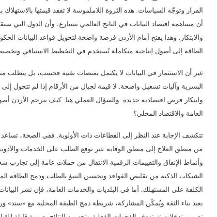
القرار وتوجّه السياسات. هذه الثروة اللاملموسة لا تفقد قيمتها بالاستهلاك بل 
أن مساهمة اقتصاد البيانات في الناتج العالمي تتسارع، وأن الدول التي سبق
والابتكار. وهذا يفتح أمام الأردن فرصة واضحة لتحويل قواعد البيانات الح
الطاقة إلى أصول إنتاجية متكاملة تُستخدم في التخطيط الاستباقي وتخصيص 
غير أن الاستثمار في البيانات لا يكتمل بمنصات تقنية فحسب، بل يتطلب من
البشرية وآليات تشغيل واضحة. لا قيمة لجبال من الأرقام إذا لم تتحول إلى
وابتكار فرص اقتصادية جديدة. والسؤال العملي هنا: كيف يترجم الأردن أص
العامة والاقتصاد المحلي؟
تتكشف الإجابة عند النظر إلى القطاعات ذات الأولوية. ففي الصحة، تساعد ا
من منطق العلاج إلى منطق الوقاية عبر توقع الطلب على الخدمات والأدوية 
وأنماط الإنفاق والتقييمات الرقمية الانتقال من حملات عامة إلى تجارب ش
الشبكات الذكية من تقليص الفواقد وتحسين التنبؤ بالطلب ودمج الطاقة المت
الكلفة على المستهلك. أما في البلديات والخدمات العامة، فإن نشر البيانات
يعيد بناء الثقة ويُمكّن المشاركة، شريطة دمج الطبقة المحلية مع «سند» ورب
تصميم تدخلات تستهدف الفجوات الفعلية وتحسين النتائج بصورة قابلة للقي