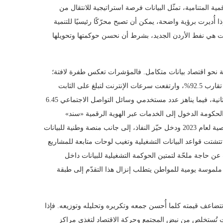
مية المتنامية، تمثّل البيانات فرصة استراتيجية للانتقال من
ا أُديرت برؤية واضحة، يمكن أن تصبح محرّكًا رئيسيًا للتنمية
بيانات هي نفط الأردن الجديد، بشرط أن نحسن حوكمتها وتحويلها
ية نحو اقتصاد بيانات متكامل. فالمؤشرات تعكس طفرة لافتة؛
بلغ عدد مستخدمي الإنترنت عام 2025 نحو 10.7 مليون مستخدم بنسبة نفاذ تقارب 92.5%، وارتفعت سرعات الإنترنت لتبلغ على الثابت
قرابة 161 ميجابت في الثانية وعلى الهاتف المحمول نحو 30 ميجابت في الثانية، فيما يناهز عدد مستخدمي وسائل التواصل الاجتماعي 6.45
ومة الدخول إلى الخدمات عبر الهوية الرقمية «سند»
وأتاحت مئات الخدمات على بوابة موحدة، وأُقِرّ قانون حماية البيانات الشخصية لعام 2023 ودخل حيّز النفاذ، إلى جانب منصة وطنية للبيانات
تشتت قواعد البيانات التشغيلية وتغيب لوحات متابعة للمشاريع
 حاجة ملحّة لتمتين الحوكمة التشغيلية للبيانات داخل
 ملموسة يومية للمواطن يتطلب إنزال هذا التقدّم إلى طبقة
تضاعف قيمته كلما أُحسن جمعه وتكريره وتحليله وتوزيعه. فإذا
ات تُستخلص من نبض المجتمع وحركة الاقتصاد لتغذي مراكز