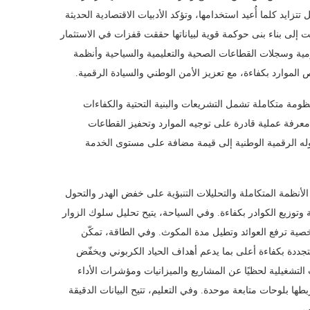
تتزايد كلما أُعيد استخدامها، وتؤكد الأدبيات الاقتصادية الحديثة
ت إلى بناء بنى حوكمة قوية لبياناتها حققت قفزات في الاستثمار
كومية وسجلات القطاعات الصحية والتعليمية والسياحية وأنظمة
الموارد بكفاءة، مع تعزيز الأمن الوطني والسيادة الرقمية.
ظومة متكاملة تشمل التشريعات والبنية التحتية والكفاءات
 معرفة عملية قادرة على توجيه الموارد وتحفيز القطاعات
وله الرقمية الوطنية إلى قيمة مضافة على مستوى الخدمة
لأنظمة المتكاملة والتحليلات التنبؤية على خفض الهدر والتحول
وتوزيع الكوادر بكفاءة. وفي السياحة، يتيح تحليل سلوك الزوار
خصية ترفع العوائد وتطيل مدة المكوث. وفي الطاقة، تمكّن
جددة بكفاءة أعلى بما يدعم أهداف الحياد الكربوني ويخفّض
 التشغيلية لحظيًا عن المشاريع والميزانيات ومؤشرات الأداء
طها بلوحات متابعة موحدة. وفي التعليم، تتيح البيانات الدقيقة
اس.