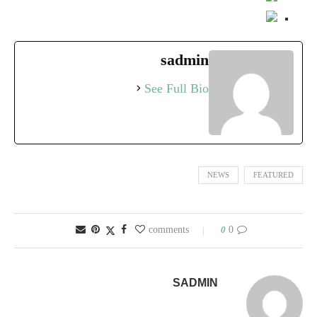
sadmin
See Full Bio
NEWS
FEATURED
0
0 comments
SADMIN