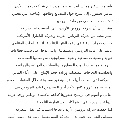
واستمع السفير هولتسنايدر، بحضور مدير عام شركة برومين الأردن
سامر عصفور ، إلى شرح حول المصانع وطاقتها الإنتاجية التي تغطي
ثلث الطلب العالمي من مادة البرومين.
ويشار إلى أن شركة برومين الأردن، التي تأسست عبر شراكة
استراتيجية بين شركة البوتاس العربية وشركة البامارل الأمريكية،
حققت قفزات نوعية في رفع طاقتها الإنتاجية، لتلبية الطلب المتنامي
عالميا على مادة البرومين ومشتقاتها، والتي تدخل في صلب قطاعات
حيوية وتطبيقات صناعية وتقنية استراتيجية، من ضمنها الصناعات
البترولية ومثبطات اللهب المتطورة، والصناعات الدوائية والزراعية.
وانعكست النجاحات التشغيلية وزيادة حجم الإنتاج، على الأداء المالي
للشركة، التي سجلت أرباحا قياسية غير مسبوقة، خلال السنوات الخمس
الماضية، مما عزز مكانتها كأحد أبرز المصدرين لمادة البرومين في
العالم، و أسهم في ترسيخ حضورها كداعم للاقتصاد الوطني ورفد خزينة
الدولة، وانموذجا في الشراكات الاستثمارية الناجحة.
كما حققت شركة برومين الأردن، نجاحا استثنائيا في نقل المعرفة
وتوطين الخبرات، حيث تدار الشركة اليوم بعقول وسواعد أردنية، أثبتت