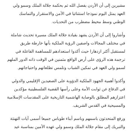
مشيرين إلى أن الأردن بفضل الله ثم بحكمة جلالة الملك وسمو ولي
العهد يمثل اليوم نموذجا استثنائيا في الأمن والاستقرار والتماسك
الوطني وسط محيط مضطرب من التحديات.
وأشاروا إلى أن الأردن يشهد بقيادة جلالة الملك مسيرة تحديث شاملة
في مختلف المجالات واصفين الرؤية الملكية بأنها خارطة طريق
لمستقبل أكثر ازدهارا حيث أكدوا استعدادهم للمساهمة الفاعلة في
ترجمة هذه الرؤى على أرض الواقع مثمنين في الوقت ذاته الدور الملهم
لسمو ولي العهد في تمكين الشباب وتلمس تطلعاتهم واحتياجاتهم.
وأكدوا أهمية الجهود الملكية الدؤوبة على الصعيدين الإقليمي والدولي
في الدفاع عن ثوابت الأمة وعلى رأسها القضية الفلسطينية مؤكدين
اعتزازهم المطلق بالوصاية الهاشمية التاريخية على المقدسات الإسلامية
والمسيحية في القدس الشريف.
ورفع المتحدثون باسمهم وباسم أبناء طوباس جميعا أسمى آيات التهنئة
والتبريك إلى مقام جلالة الملك وسمو ولي عهده الأمين بمناسبة عيد