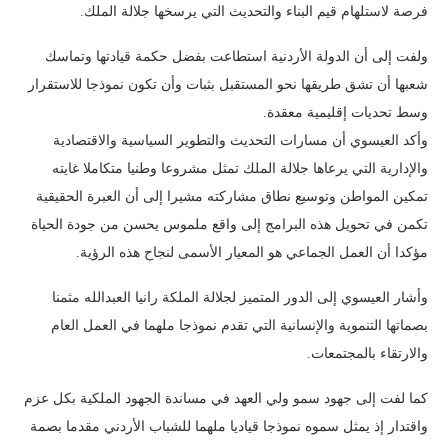
فرصة لاستلهام قيم البناء والتحديث التي يرسخها جلالة الملك.
ولفت إلى أن الدولة الأردنية استطاعت بفضل حكمة قيادتها وتماسك
شعبها أن تشق طريقها نحو المستقبل بثبات وأن تكون نموذجا للاستقرار
وسط تحديات إقليمية معقدة.
وأكد العيسوي أن مسارات التحديث والتطوير السياسية والاقتصادية
والإدارية التي يرعاها جلالة الملك تمثل مشروعا وطنيا متكاملا غايته
تمكين المواطن وتوسيع نطاق مشاركته مشيرا إلى أن العبرة الحقيقية
تكمن في تحويل هذه البرامج إلى واقع ملموس يحسن من جودة الحياة
مؤكدا أن العمل الجماعي هو المعيار الأسمى لنجاح هذه الرؤية.
وأشار العيسوي إلى الدور المتميز لجلالة الملكة رانيا العبدالله مثمنا
بصماتها التنموية والإنسانية التي تقدم نموذجا ملهما في العمل العام
والارتقاء بالمجتمعات.
كما لفت إلى جهود سمو ولي العهد في مساندة الجهود الملكية بكل عزم
واقتدار إذ يمثل سموه نموذجا قياديا ملهما للشباب الأردني مقدما بصمة