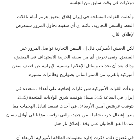
دولارات في وقت سابق من الجلسة.
وأعلنت القوات المسلحة في إيران إغلاق مضيق هرمز أمام ناقلات
النفط والسفن التجارية، قائلة إن أي سفينة تحاول المرور ستتعرض
لإطلاق النار.
لكن الجيش الأميركي قال إن السفن التجارية تواصل المرور عبر
المضيق. ونفى تعرض أي من سفنه الحربية للاستهداف في المضيق،
وذلك بعد أن تحدثت وسائل الإعلام الرسمية الإيرانية عن قصف سفن
أميركية بالقرب من الممر المائي بصواريخ وطائرات مسيرة.
وبدأت القوات الأميركية شن غارات إضافية على أهداف متعددة في
إيران في الساعة 5:15 مساء بتوقيت شرق الولايات المتحدة (2115
بتوقيت غرينتش أمس الأربعاء)، في أحدث تصعيد لتبادل الهجمات مما
ينذر بإشعال حرب شاملة من جديد، والتي توقفت مؤقتا في أوائل نيسان
عندما اتفق الجانبان على وقف إطلاق نار هش.
في غضون ذلك، ذكرت إدارة معلومات الطاقة الأميركية الأربعاء أن