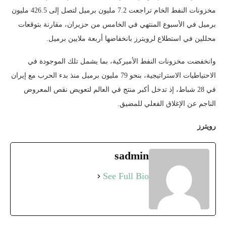
مخزونات النفط الخام تراجعت 7.2 مليون برميل لتصل إلى 426.5 مليون
برميل في الأسبوع المنتهي في الخامس من حزيران، مقارنة بتوقعات
محللين في استطلاع لرويترز بانخفاضها أربعة ملايين برميل.
وانخفضت مخزونات النفط الأميركية، بما يشمل تلك الموجودة في
الاحتياطيات الاستراتيجية، بنحو 79 مليون برميل منذ بدء الحرب مع إيران
في 28 شباط، إذ تدخل أكبر منتج في العالم لتعويض نقص المعروض
الناجم عن الإغلاق الفعلي للمضيق.
رويترز
sadmin
See Full Bio