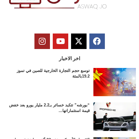
اخر الاخبار
توسع حجم التجارة الخارجية للصين في تموز
19.2بالمئة
“بورشه” تتكبد خسائر بـ2.2 مليار يورو بعد خفض
قيمة استثماراتها...