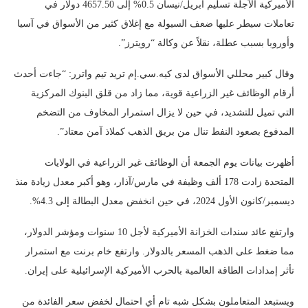
الأميركية الآجلة تسليم أبريل/نيسان 0.5% إلى 4657.50 دولار في
تعاملات سيطر عليها ضعف السيولة مع إغلاق كثير من الأسواق في آسيا
وأوروبا بسبب عطلة، نقلاً عن وكالة “رويترز”.
وقال كبير محللي الأسواق لدى كيه.سي.إم تريد تيم واترر: “جاءت أحدث
أرقام الوظائف غير الزراعية قوية، مما زاد من قلق البنوك المركزية
التي تميل للتشديد، في حين لا يزال استمرار المخاوف من التضخم
المدفوع بصعود النفط تنال من بريق الذهب كملاذ آمن معتاد”.
أظهرت بيانات يوم الجمعة أن الوظائف غير الزراعية في الولايات
المتحدة زادت 178 ألف وظيفة في مارس/آذار، وهو أكبر معدل زيادة منذ
ديسمبر/كانون الأول 2024، في حين انخفض معدل البطالة إلى 4.3%.
وارتفع عائد سندات الخزانة الأميركية لأجل 10 سنوات ومؤشر الدولار،
مما ضغط على الذهب المسعر بالدولار. وارتفع خام برنت مع استمرار
تأثر إمدادات الطاقة العالمية بالحرب الأميركية الإسرائيلية على إيران.
ويستبعد المتعاملون بشكل شبه تام أي احتمال لخفض سعر الفائدة من