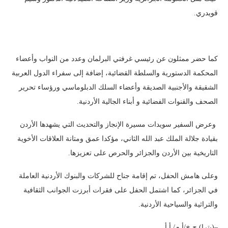
قويدري.
كما حضر ممثلون عن رئيسي غرفتي البرلمان وعدد من النواب وأعضاء
المحكمة الدستورية والسلطة القضائية، إضافة إلى سفراء الدول العربية
الشقيقة والأجنبية الصديقة وأعضاء السلك الدبلوماسي ورؤساء تحرير
الصحف والقنوات الفضائية و أبناء الجالية الأردنية.
‏ وعرض السفير سويدات مسيرة الإنجاز والتحديث التي يشهدها الأردن
بقيادة جلالة الملك عبد الله الثاني، مؤكدا عمق ومتانة العلاقات الأخوية
التاريخية بين الأردن والجزائر والحرص على تعزيزها.
‏‏وعلى هامش الحفل، تم إقامة جناح للشركات والبنوك الأردنية العاملة
في الجزائر، كما اشتمل الحفل على فقرات أبرزت الجوانب الثقافية
والتراثية والسياحية الأردنية.
–(بترا) ح خ/أ م/ أ أ