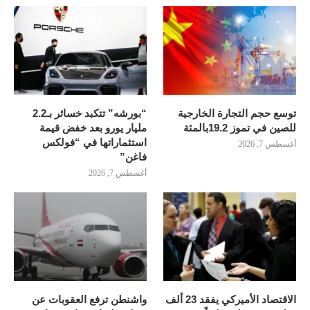
توسع حجم التجارة الخارجية
“بورشه” تتكبد خسائر بـ2.2
للصين في تموز 19.2بالمئة
مليار يورو بعد خفض قيمة
استثماراتها في “فولكس
أغسطس 7, 2026
فاغن”
أغسطس 7, 2026
الاقتصاد الأميركي يفقد 23 ألف
واشنطن ترفع العقوبات عن