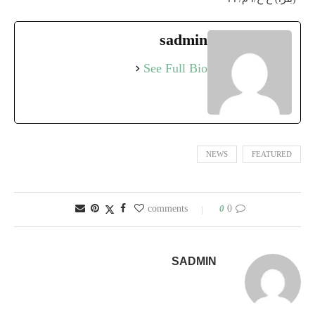
sadmin
See Full Bio
NEWS
FEATURED
0
0 comments
SADMIN