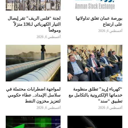
بورصة عمان تغلق تداولاتها
لجنة “فلس الريف” تقر إيصال
على ارتفاع
التيار الكهربائي لـ136 منزلاً
وموقعاً
أغسطس 6, 2026
أغسطس 6, 2026
“كهرباء إربد” تطلق منظومة
لمواجهة اضطرابات محتملة في
خدماتها الإلكترونية بالتكامل مع
سلاسل الإمداد.. عطاء حكومي
تطبيق “سند”
لتعزيز مخزون النفط
أغسطس 6, 2026
أغسطس 6, 2026