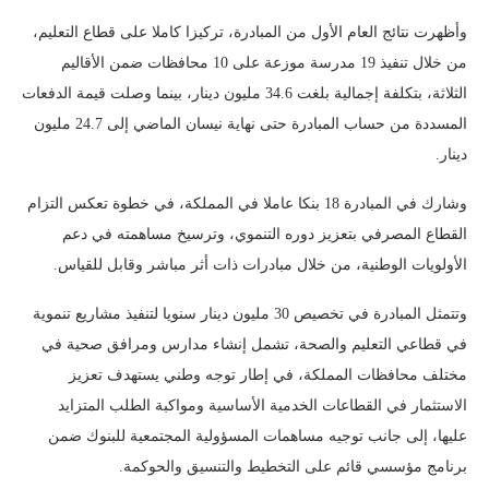
وأظهرت نتائج العام الأول من المبادرة، تركيزا كاملا على قطاع التعليم،
من خلال تنفيذ 19 مدرسة موزعة على 10 محافظات ضمن الأقاليم
الثلاثة، بتكلفة إجمالية بلغت 34.6 مليون دينار، بينما وصلت قيمة الدفعات
المسددة من حساب المبادرة حتى نهاية نيسان الماضي إلى 24.7 مليون
دينار.
وشارك في المبادرة 18 بنكا عاملا في المملكة، في خطوة تعكس التزام
القطاع المصرفي بتعزيز دوره التنموي، وترسيخ مساهمته في دعم
الأولويات الوطنية، من خلال مبادرات ذات أثر مباشر وقابل للقياس.
وتتمثل المبادرة في تخصيص 30 مليون دينار سنويا لتنفيذ مشاريع تنموية
في قطاعي التعليم والصحة، تشمل إنشاء مدارس ومرافق صحية في
مختلف محافظات المملكة، في إطار توجه وطني يستهدف تعزيز
الاستثمار في القطاعات الخدمية الأساسية ومواكبة الطلب المتزايد
عليها، إلى جانب توجيه مساهمات المسؤولية المجتمعية للبنوك ضمن
برنامج مؤسسي قائم على التخطيط والتنسيق والحوكمة.