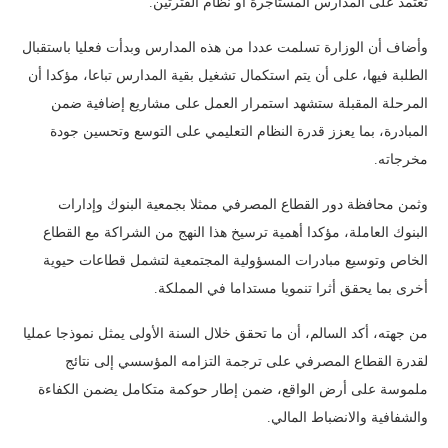
تعتمد على المدارس المستأجرة أو نظام الفترتين.
وأضاف أن الوزارة تسلمت عددا من هذه المدارس وبدأت فعليا باستقبال
الطلبة فيها، على أن يتم استكمال تشغيل بقية المدارس تباعا، مؤكدا أن
المرحلة المقبلة ستشهد استمرار العمل على مشاريع إضافية ضمن
المبادرة، بما يعزز قدرة النظام التعليمي على التوسع وتحسين جودة
مخرجاته.
وثمن محافظة دور القطاع المصرفي ممثلا بجمعية البنوك وإدارات
البنوك العاملة، مؤكدا أهمية ترسيخ هذا النهج من الشراكة مع القطاع
الخاص وتوسيع مبادرات المسؤولية المجتمعية لتشمل قطاعات حيوية
أخرى بما يحقق أثرا تنمويا مستداما في المملكة.
من جهته، أكد السالم، أن ما تحقق خلال السنة الأولى يمثل نموذجا عمليا
لقدرة القطاع المصرفي على ترجمة التزامه المؤسسي إلى نتائج
ملموسة على أرض الواقع، ضمن إطار حوكمة متكامل يضمن الكفاءة
والشفافية والانضباط المالي.