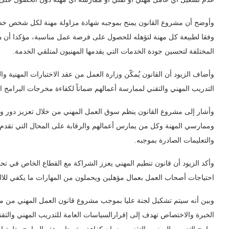
وأوضح أن مشروع القانون يمنح بموجبه شهادة مزاولة مهنة لكل شخص خضع للب
وفقا لطبيعة كل مهنة لتؤهله للحصول على فرصة عمل مناسبة، مؤكدا أن هذ
المختلفة لتحسين جودة الخدمات التي يقدمها المهنيون لمتلقي الخدمة.
وأضاف الزيود أن القانون يُمكّن وزارة العمل من عقد الاختبارات المهنية
التدريب المهني والتقني لممارسة أعمالهم ضماناً لكفاءة مخرجات البرامج الت
وأشار إلى مشروع القانون ينظم سوق العمل المهني من خلال تعزيز دور وز
وممارسي المهنة وكل من يمارس أعمالهم والرقابة على المحال التي تقدم الخ
والتعليمات الصادرة بموجبه.
وأكد الزيود أن قانون تنطيم المهني يعزز الشراكة مع القطاع الخاص في تحدي
احتياجات أصحاب العمل بعمال مؤهلين ويحملون من المهارات ما يكفي للا
وبين أنه سيتم تشكيل لجنة عليا بموجب مشروع قانون العمل المهني من مخ
الخبرة والاختصاص تهدف إلى إقرارالسياسات العامة للتدريب المهني والتق