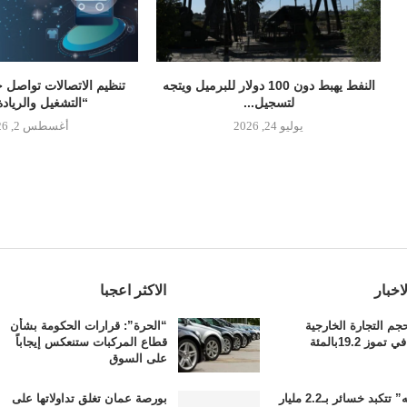
النفط يهبط دون 100 دولار للبرميل ويتجه
تنظيم الاتصالات تواصل 
لتسجيل...
“التشغيل والريادة
يوليو 24, 2026
أغسطس 2, 2026
اخبار
الاكثر اعجبا
م التجارة الخارجية
“الحرة”: قرارات الحكومة بشأن
وز 19.2بالمئة
قطاع المركبات ستنعكس إيجاباً
على السوق
“بورشه” تتكبد خسائر بـ2.2 مليار
بورصة عمان تغلق تداولاتها على