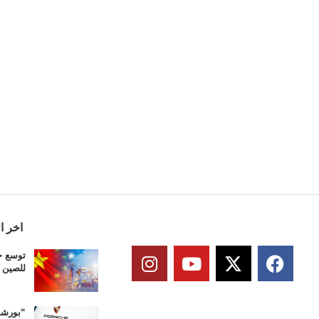
اخر ال
توسع حج
للصين في تم