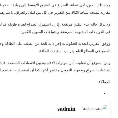
ومنذ ذلك الحين، أدى تصاعد الصراع في الشرق الأوسط إلى زيادة الضغوط ا
مقارنة بنسخة شباط 2026 من التقرير في كل من لبنان والعراق، باعتبارهما الأكثر تعرضاً بشكل مباشر لتداعيات الصراع.
ولا تزال حالة عدم اليقين مرتفعة. إذ إن استمرار الصراع لفترة طويلة قد 
في الدول ذات المديونية المرتفعة واحتياجات التمويل الكبيرة.
ووفق التقرير، اتخذت الحكومات إجراءات للحد من الطلب على الطاقة وحم
السفر في القطاع العام وترشيد استهلاك الطاقة.
ومن المتوقع أن تتفاوت آثار التوترات الإقليمية بين اقتصادات المنطقة. ف
لتداعيات الصراع وضغوط التمويل مخاطر أكبر. كما أن استمرار حالة عدم ال
المملكة
sadmin