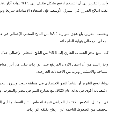
عقب اندلاع الصراع في الشرق الأوسط، فإن استعادة الإمدادات سريعا وتو
المحلي الإجمالي بنهاية العام ذاته.
كما اتسع عجز الحساب الجاري إلى 5.6% من الناتج المحلي الإجمالي خلال عام 2025 نتيجة ارتفاع الواردات، في حين تغطي احتياطيات النقد الأجنبي الإجمالية أكثر من سبعة شهور من الواردات، وفق التقرير.
وحذر البنك من أن اعتماد الأردن المرتفع على الواردات يبقى من أبرز موا
السياحة والاستثمار ويزيد من الاختلالات الخارجية.
الاقتصادية أقوى في بداية عام 2026، مع تسارع النمو في مصر والمغرب، واستمرار التعافي في لبنان، ومواصلة التوسع الاقتصادي في الأردن وتونس.
في المقابل، انكمش الاقتصاد العراقي نتيجة انخفاض إنتاج النفط، ما أدى إل
التخفيف من الضغوط الناجمة عن ارتفاع تكلفة الواردات.