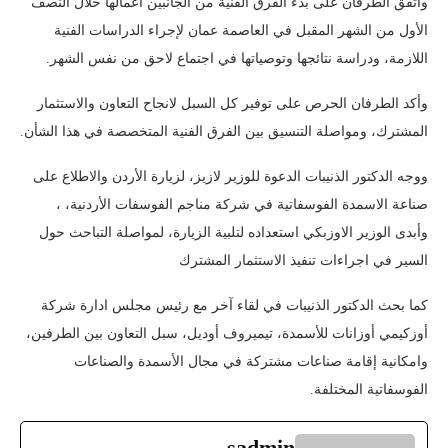
واتفق الطرفان على بدء الفرق الفنية من الجانبين أعمالها خلال النصف
الأول من الشهر المقبل في العاصمة عمان لإجراء الدراسات الفنية
اللازمة، ودراسة نتائجها وتوصياتها في اجتماع لاحق من نفس الشهر.
وأكد الطرفان الحرص على توفير كل السبل لانجاح التعاون والاستثمار
المشترك، ومواصلة التنسيق بين الفرق الفنية المتخصصة في هذا الشأن.
ووجه الدكتور الذنيبات الدعوة للوزير لازيز، لزيارة الأردن والاطلاع على
صناعة الاسمدة الفوسفاتية في شركة مناجم الفوسفات الأردنية، ،
وأبدى الوزير الاوزبكي استعداده لتلبية الزيارة، لمواصلة التباحث حول
السير في اجراءات تنفيذ الاستثمار المشترك
كما بحث الدكتور الذنيبات في لقاء آخر مع رئيس مجلس ادارة شركة
أوزكيمي أوزانات للأسمدة، تيميروف أوديل، سبل التعاون بين الطرفين،
وامكانية إقامة صناعات مشتركة في مجال الأسمدة والصناعات
الفوسفاتية المختلفة.
sadmin