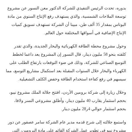
بدوره، تحدث الرئيس التنفيذي للشركة الدكتور معن النسور عن مشروع
توسعة الملاحات الشمسية، والذي يستهدف رفع الإنتاج السنوي من مادة
البوتاس بمقدار 35 ألف طن، مبينا أن الشركة تستهدف تسويق كميات
الإنتاج الإضافية في أسواقها المختلفة حول العالم.
وحول مشروع محطة الطاقة الكهربائية والبخار الجديدة، والذي تقدر
كلفته بنحو 58 مليون دينار، قال النسور إن المشروع يعد داعما لخطط
التوسع الصناعي للشركة، وذلك في ضوء التوقعات بارتفاع الطلب على
الكهرباء والبخار خلال السنوات المقبلة بعد استكمال مشاريع التوسع، مما
سيسهم في رفع كفاءة استخدام الطاقة وخفض الكلف التشغيلية.
وخلال زيارة إلى شركة برومين الأردن، افتتح جلالة الملك مشروع نيبو،
بحجم استثمار يقارب 40 مليون دينار، وأطلق مشروعي النسر ولافا،
بحجم استثمار حوالي 4ر28 مليون دينار.
واستمع جلالته إلى شرح قدمه مدير عام الشركة سامر عصفور عن دور
مشروع نيبو في تطوير عمل الشركة القائم على مادة البرومين، التي