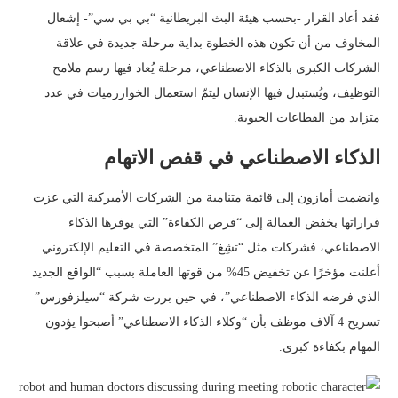
فقد أعاد القرار -بحسب هيئة البث البريطانية “بي بي سي”- إشعال
المخاوف من أن تكون هذه الخطوة بداية مرحلة جديدة في علاقة
الشركات الكبرى بالذكاء الاصطناعي، مرحلة يُعاد فيها رسم ملامح
التوظيف، ويُستبدل فيها الإنسان ليتمّ استعمال الخوارزميات في عدد
متزايد من القطاعات الحيوية.
الذكاء الاصطناعي في قفص الاتهام
وانضمت أمازون إلى قائمة متنامية من الشركات الأميركية التي عزت
قراراتها بخفض العمالة إلى “فرص الكفاءة” التي يوفرها الذكاء
الاصطناعي، فشركات مثل “تشِغ” المتخصصة في التعليم الإلكتروني
أعلنت مؤخرًا عن تخفيض 45% من قوتها العاملة بسبب “الواقع الجديد
الذي فرضه الذكاء الاصطناعي”، في حين بررت شركة “سيلزفورس”
تسريح 4 آلاف موظف بأن “وكلاء الذكاء الاصطناعي” أصبحوا يؤدون
المهام بكفاءة كبرى.