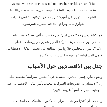
الشركات الكبرى في أميركا تبرر خفض التوظيف بتنامي قدرات
الخوارزميات وتراجع الحاجة البشرية شترستوك
كما كشفت شركة “يو بي إس” عن خفض 48 ألف وظيفة منذ العام
الماضي، وربطت مديرة الشركة القرار بتطور خوارزميات “التعلم
الآلي”، غير أن محللين حذّروا من المبالغة في تحميل الذكاء الاصطناعي
كامل المسؤولية عن موجة التسريحات الأخيرة.
جدل بين الاقتصاديين حول الأسباب
وتقول مارتا غِمبل المديرة التنفيذية في “مختبر الميزانية” بجامعة ييل،
إن “الاستناد إلى تصريحات الشركات لتحديد تأثير الذكاء الاصطناعي على
التوظيف هو ربما أسوأ طريقة للفهم”.
وأضافت أن كثيرًا من هذه القرارات تعكس “ديناميكيات خاصة بكل