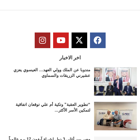
اخر الاخبار
مندوبا عن الملك وولي العهد… العيسوي يعزي
عشيرني الزريقات والسماوي
“تطوير العقبة” وتكية أم علي توقعان اتفاقية
لتمكين الأسر الأكثر...
مصر بين أغلى 3 دول لشراء آيفون 17 برو عالمياً